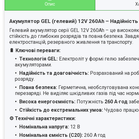
Опис
Х
Акумулятор GEL (гелевий) 12V 260Ah – Надійніст
Гелевий акумулятор серії GEL 12V 260Ah – це високоякі
стійкість до глибоких розрядів та повна безпека. Завд
електростанцій, резервного живлення та транспорту.
🔋 Ключові переваги:
Технологія GEL:
Електроліт у формі гелю забезпечу
акумуляторами.
Надійність та довговічність:
Розрахований на роб
розряду.
Повна безпека:
Герметична, необслуговувана кон
перезаряді. Не виділяє шкідливих газів під час норм
Висока енергоємність:
Потужність
260 А·год
заб
Стійкість до екстремальних умов:
Чудово працює 
⚙️ Технічні характеристики:
Номінальна напруга:
12 В
Номінальна ємність (C20):
260 А·год