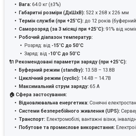
Вага:
64.0 кг (±3%)
Габаритні розміри (ДхШхВ):
522 x 268 x 226 мм
Термін служби (при +25°C):
до 12 років (буферни
Саморозряд (за 3 місяці при +25°C):
91% від номі
Робочий діапазон температур:
Розряд: від
-15°C до 50°C
Заряд: від
-10°C до 50°C
🔌 Рекомендовані параметри заряду (при +25°C):
Буферний режим (standby):
13.5В – 13.8В
Циклічний режим (cyclic):
14.4В – 14.7В
Максимальний струм заряду:
65 А
🏠 Сфера застосування:
Відновлювальна енергетика:
Сонячні електростан
Системи безперебійного живлення (UPS):
Сервер
Транспорт:
Електромобілі, вантажні візки, інвалідн
Побутове та промислове використання:
Електроі