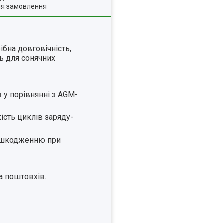
ля замовлення
ібна довговічність,
ть для сонячних
в у порівнянні з AGM-
ість циклів заряду-
пошкодженню при
а поштовхів.