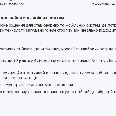
арактеристики
Інформація д
ь для найвимогливіших систем
сне рішення для стаціонарних та мобільних систем, де потр
яки технології загущеного електроліту він ідеально підходи
є вищу стійкість до витікання, корозії та глибоких розряді
оту до
12 років
у буферному режимі та значно більшу кільк
струкція. Автоматичний клапан скидання тиску запобігає 
альної експлуатації.
езпечує тривале автономне живлення.
в широкому діапазоні температур та стійкий до вібрацій т