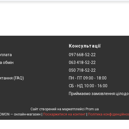
Консультації
оплата
097 668-52-22
а обмін
063 418-52-22
050 718-52-22
итання (FAQ)
ПН - ПТ 09:00 - 18:00
СБ - НД 10:00 - 16:00
Приймаємо замовлення цілод
Сайт створений на маркетплейсі
Prom.ua
DOMON — онлайн-магазин |
Поскаржитися на контент
|
Політика конфіденційнос