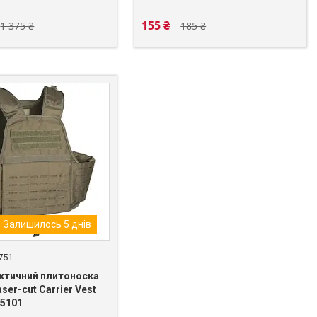
155 ₴
1 375 ₴
185 ₴
Залишилось 5 днів
751
ктичний плитоноска
aser-cut Carrier Vest
65101