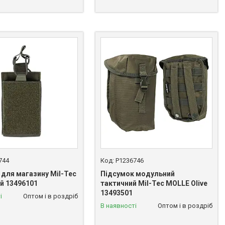
744
P1236746
 для магазину Mil-Tec
Підсумок модульний
й 13496101
тактичний Mil-Tec MOLLE Olive
13493501
і
Оптом і в роздріб
В наявності
Оптом і в роздріб