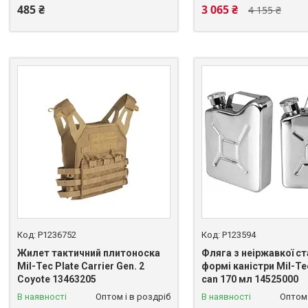
485 ₴
3 065 ₴
4 155 ₴
P1236752
P123594
Жилет тактичний плитоноска
Фляга з неіржавкої ст
Mil-Tec Plate Carrier Gen. 2
формі каністри Mil-Te
Coyote 13463205
can 170 мл 14525000
В наявності
Оптом і в роздріб
В наявності
Оптом 