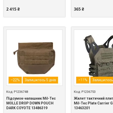
2 415 ₴
365 ₴
–22%
Залишилось 5 днів
–11%
Залишилось 
P1236748
P1236753
Підсумок-напашник Mil-Tec
Жилет тактичний пли
MOLLE DROP DOWN POUCH
Mil-Tec Plate Carrier G
DARK COYOTE 13486319
13463201