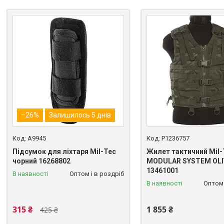
–26%
Залишилось 5 днів
A9945
P1236757
Підсумок для ліхтаря Mil-Tec
Жилет тактичний Mil-
чорний 16268802
MODULAR SYSTEM OLI
13461001
В наявності
Оптом і в роздріб
В наявності
Оптом 
315 ₴
1 855 ₴
425 ₴