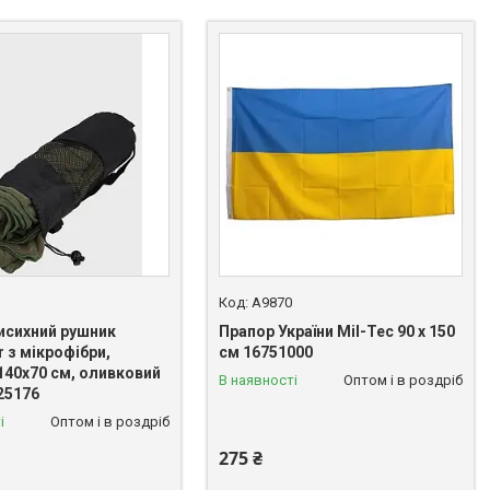
A9870
сихний рушник
Прапор України Mil-Tec 90 x 150
 з мікрофібри,
см 16751000
140x70 см, оливковий
В наявності
Оптом і в роздріб
25176
і
Оптом і в роздріб
275 ₴