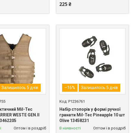
225 ₴
Залишилось 5 днів
–16%
Залишилось 5 днів
755
P1236761
ктичний Mil-Tec
Набір стопорів у формі ручної
RRIER WESTE GEN.II
гранати Mil-Tec Pineapple 10 шт
3462205
Olive 13458231
і
Оптом і в роздріб
В наявності
Оптом і в роздріб