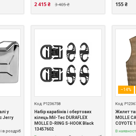
2 415 ₴
155 ₴
3 405 ₴
–14%
P1236758
P1236
алі у
Набір карабінів і обертових
Жилет та
c Jerry
кілець Mil-Tec DURAFLEX
MOLLE CA
MOLLE D-RING S-HOOK Black
COYOTE 1
13457602
і в роздріб
В наявност