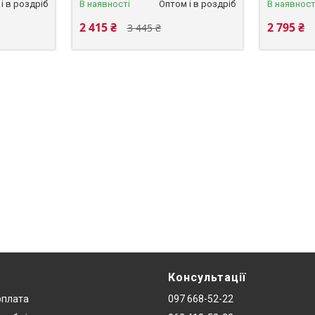
і в роздріб
В наявності
Оптом і в роздріб
В наявност
2 415 ₴
2 795 ₴
3 445 ₴
Консультації
оплата
097 668-52-22