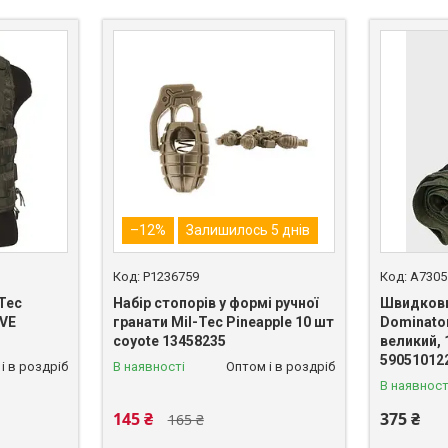
–12%
Залишилось 5 днів
P1236759
A7305
Tec
Набір стопорів у формі ручної
Швидкови
VE
гранати Mil-Tec Pineapple 10 шт
Dominator
coyote 13458235
великий, 
59051012
і в роздріб
В наявності
Оптом і в роздріб
В наявност
145 ₴
375 ₴
165 ₴