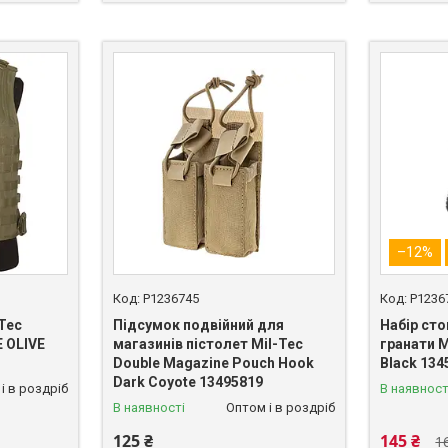
–12%
P1236745
P1236
Tec
Підсумок подвійний для
Набір сто
 OLIVE
магазинів пістолет Mil-Tec
гранати M
Double Magazine Pouch Hook
Black 134
Dark Coyote 13495819
і в роздріб
В наявност
В наявності
Оптом і в роздріб
125 ₴
145 ₴
1