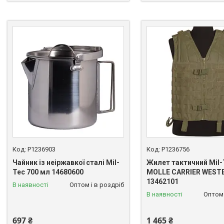
P1236903
P1236756
Чайник із неіржавкої сталі Mil-
Жилет тактичний Mil-
Tec 700 мл 14680600
MOLLE CARRIER WESTE
13462101
В наявності
Оптом і в роздріб
В наявності
Оптом 
697 ₴
1 465 ₴