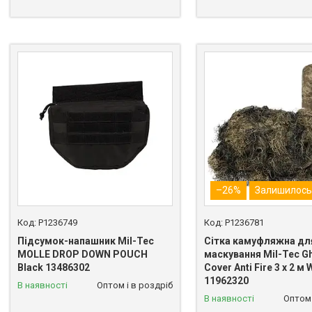
–26%
Залишилось 
P1236749
P1236781
Підсумок-напашник Mil-Tec
Сітка камуфляжна дл
MOLLE DROP DOWN POUCH
маскування Mil-Tec Ghi
Black 13486302
Cover Anti Fire 3 x 2 м
11962320
В наявності
Оптом і в роздріб
В наявності
Оптом 