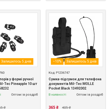
Залишилось 5 днів
–10%
Залишилось 5 днів
760
P1236747
порів у формі ручної
Сумка-підсумок для телефона
il-Tec Pineapple 10 шт
документів Mil-Tec MOLLE
58232
Pocket Black 13492002
і
Оптом і в роздріб
В наявності
Оптом і в роздріб
365 ₴
65 ₴
405 ₴