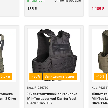
В наявності
Оптом і в роздріб
155 ₴
1 185 ₴
5 днів
–30%
Залишилось 5 днів
–15%
P1236750
P1236
тоноска
Жилет тактичний плитоноска
Жилет та
en. 2 Olive
Mil-Tec Laser-cut Carrier Vest
Mil-Tec L
Black 13465102
Olive 134