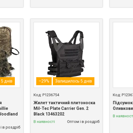
5 днів
–29%
Залишилось 5 днів
P1236754
P1236
я
Жилет тактичний плитоноска
Підсумок
llie
Mil-Tec Plate Carrier Gen. 2
Оливкови
 Woodland
Black 13463202
В наявност
В наявності
Оптом і в роздріб
і в роздріб