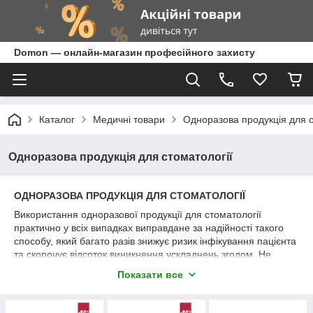
Domon — онлайн-магазин професійного захисту
Каталог
Медичні товари
Одноразова продукція для с
Одноразова продукція для стоматології
ОДНОРАЗОВА ПРОДУКЦІЯ ДЛЯ СТОМАТОЛОГІЇ
Використання одноразової продукції для стоматології
практично у всіх випадках виправдане за надійності такого
способу, який багато разів знижує ризик інфікування пацієнта
та скорочує відсоток виникнення ускладнень згодом. Не
менш важливо і те, що одноразова продукція в результаті
Показати все
обходиться дешевше багаторазової, так як відпадає
необхідність витрачати ресурси і час на її дезінфекцію. А по
своїм технічним характеристикам, важливим для