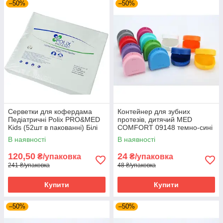
–50%
–50%
Серветки для кофердама
Контейнер для зубних
Педіатричні Polix PRO&MED
протезів, дитячий MED
Kids (52шт в пакованні) Білі
COMFORT 09148 темно-сині
В наявності
В наявності
120,50
24
₴/упаковка
₴/упаковка
241 ₴/упаковка
48 ₴/упаковка
Купити
Купити
–50%
–50%