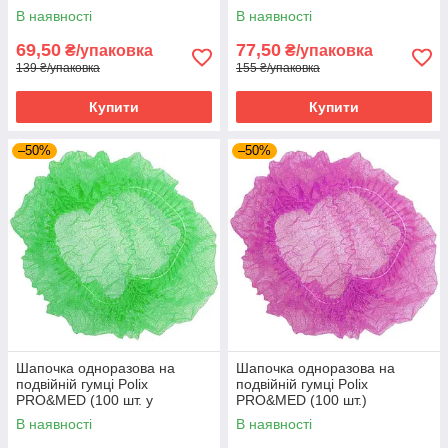
MEDICOM (ГОЛУБА)
Спанбонд Синя
В наявності
В наявності
69,50
77,50
₴/упаковка
₴/упаковка
139 ₴/упаковка
155 ₴/упаковка
Купити
Купити
–50%
–50%
Шапочка одноразова на
Шапочка одноразова на
подвійній гумці Polix
подвійній гумці Polix
PRO&MED (100 шт. у
PRO&MED (100 шт.)
пакованні) Спанбонд Зелена
Спанбонд Рожева
В наявності
В наявності