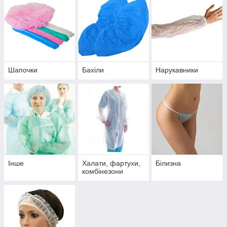
Хоча єдиних стандартів для одноразової захисного одягу не
існує, можна виділити такі загальні властивості:
гіпоалергенність;
стійкість до механічних навантажень та пошкоджень;
висока міцність;
Шапочки
Бахіли
Нарукавники
практичність, зручність і комфорт;
стійкість до впливу вологи;
гігроскопічність.
Ще однією перевагою таких виробів є оберігає від
скупчування пилу гладка структура і не сковує руху прямий
крій.
Ми пропонуємо придбати за доступними цінами
одноразові
маски
,
шапочки
,
нарукавники
,
бахіли
, нижня білизна і
Інше
Халати, фартухи,
Білизна
тапочки, а також
готові комплекти відвідувача
медичного
комбінезони
закладу, в які входить халат, шапочка, маска і бахіли.
Широкий асортимент виробів різного кольору і розміру,
випущених компаніями Essenti Care (Mondo), Medicom, AMPri
і Mercator Medical, дозволить покупцю зробити оптимальний
вибір.