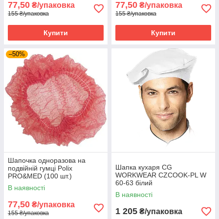
77,50
77,50
₴/упаковка
₴/упаковка
155 ₴/упаковка
155 ₴/упаковка
Купити
Купити
–50%
Шапочка одноразова на
Шапка кухаря CG
подвійній гумці Polix
WORKWEAR CZCOOK-PL W
PRO&MED (100 шт.)
60-63 білий
Спанбонд Червона
В наявності
В наявності
77,50
₴/упаковка
1 205
₴/упаковка
155 ₴/упаковка