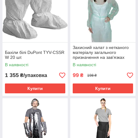
Захисний халат з нетканого
Бахіли білі DuPont TYV-CSSR
матеріалу загального
W 20 шт.
призначення на зав'язках
Medicom Блакитний 10 шт.
В наявності
В наявності
1 355
99
₴/упаковка
₴
198 ₴
Купити
Купити