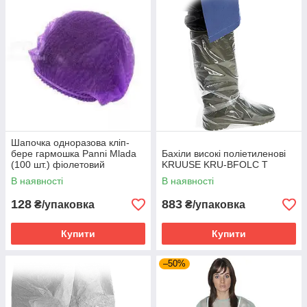
Шапочка одноразова кліп-
бере гармошка Panni Mlada
Бахіли високі поліетиленові
(100 шт.) фіолетовий
KRUUSE KRU-BFOLC T
В наявності
В наявності
128
883
₴/упаковка
₴/упаковка
Купити
Купити
–50%