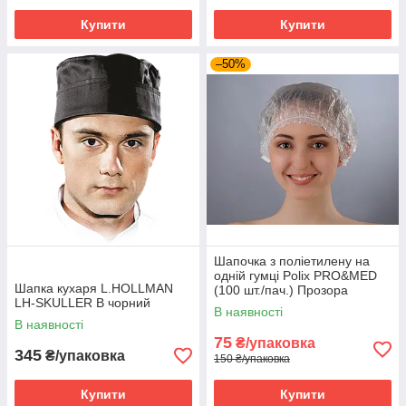
Купити
Купити
–50%
Шапочка з поліетилену на
одній гумці Polix PRO&MED
Шапка кухаря L.HOLLMAN
(100 шт./пач.) Прозора
LH-SKULLER B чорний
В наявності
В наявності
75
₴/упаковка
345
₴/упаковка
150 ₴/упаковка
Купити
Купити