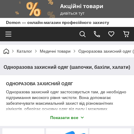
Domon — онлайн-магазин професійного захисту
Каталог
Медичні товари
Одноразова захисний одяг (
Одноразова захисний одяг (шапочки, бахіли, халати)
ОДНОРАЗОВА ЗАХИСНИЙ ОДЯГ
Одноразова захисний одяг застосовується там, де необхідно
підтримання високого рівня чистоти. Вона допомагає
забезпечувати максимальний захист від різноманітних
хімікатів, оберігає основну одяг від пилу і можливих
забруднень. Вироби цього типу можна піддавати
Показати все
антисептичній обробці для роботи в стерильних приміщеннях
медичних установах і на підприємствах громадського
харчування.