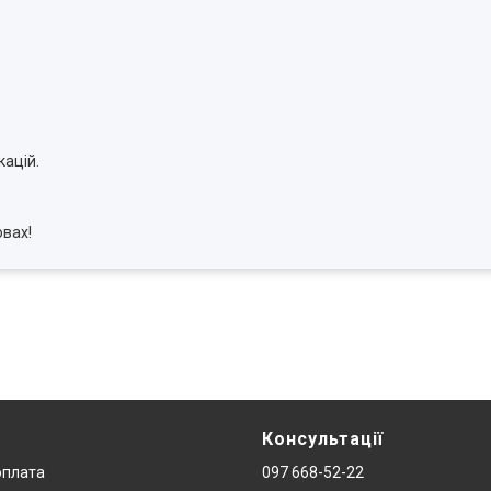
кацій.
овах!
Консультації
оплата
097 668-52-22