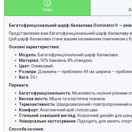
Опис
Х
Багатофункціональний шарф-балаклава Dominator® — уніве
Представляємо вам багатофункціональний шарф-балаклаву від
Цей шарф-балаклава стане вашим незамінним помічником у буд
Основні характеристики:
Модель:
Багатофункціональний шарф-балаклава.
Матеріал:
92% бавовна, 8% спандекс.
Цвет:
Оливковий.
Розміри:
Довжина — приблизно 49 см, ширина — приблизн
Вага:
55 г.
Переваги:
Багатофункціональність:
Можливість носіння різними сп
Висока якість:
Міцна та еластична тканина.
Термоактивність:
Швидковисихний і повітропроникний м
Комфорт:
Анатомічний крій і плоскі шви.
Стильний зовнішній вигляд:
Класичний дизайн для шанув
Універсальне застосування:
Підходить для занять спорт
Способи носіння: