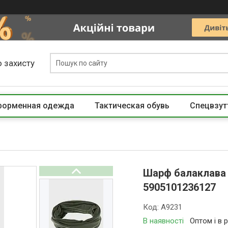
 захисту
 форменная одежда
Тактическая обувь
Спецвзут
Шарф балаклава 
5905101236127
Код:
A9231
В наявності
Оптом і в 