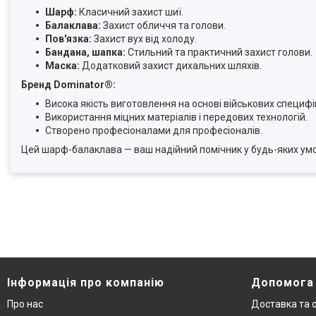
Шарф:
Класичний захист шиї.
Балаклава:
Захист обличчя та голови.
Пов'язка:
Захист вух від холоду.
Бандана, шапка:
Стильний та практичний захист голови.
Маска:
Додатковий захист дихальних шляхів.
Бренд Dominator®:
Висока якість виготовлення на основі військових специфі
Використання міцних матеріалів і передових технологій.
Створено професіоналами для професіоналів.
Цей шарф-балаклава — ваш надійний помічник у будь-яких ум
Інформація про компанію
Допомога
Про нас
Доставка та 