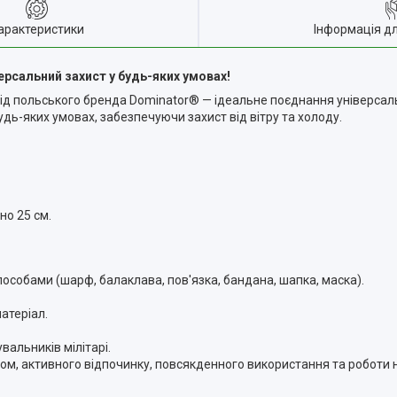
арактеристики
Інформація д
рсальний захист у будь-яких умовах!
 польського бренда Dominator® — ідеальне поєднання універсально
ь-яких умовах, забезпечуючи захист від вітру та холоду.
о 25 см.
особами (шарф, балаклава, пов'язка, бандана, шапка, маска).
атеріал.
альників мілітарі.
ом, активного відпочинку, повсякденного використання та роботи н