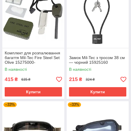
Комплект для розпалювання
багаття Mil-Tec Fire Steel Set
Замок Mil-Tec з тросом 38 см
Olive 15275000-
— чорний 15925160
В наявності
В наявності
415
215
₴
₴
635 ₴
324 ₴
Купити
Купити
–33%
–33%