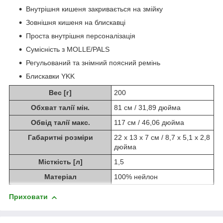
Внутрішня кишеня закривається на змійку
Зовнішня кишеня на блискавці
Проста внутрішня персоналізація
Сумісність з MOLLE/PALS
Регульований та знімний поясний ремінь
Блискавки YKK
Вес [г]
200
Обхват талії мін.
81 см / 31,89 дюйма
Обвід талії макс.
117 см / 46,06 дюйма
Габаритні розміри
22 х 13 х 7 см / 8,7 х 5,1 х 2,8
дюйма
Місткість [л]
1,5
Матеріал
100% нейлон
Приховати