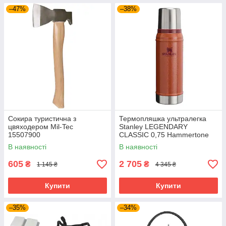
–47%
–38%
Сокира туристична з
Термопляшка ультралегка
цвяходером Mil-Tec
Stanley LEGENDARY
15507900
CLASSIC 0,75 Hammertone
Clay 10-01612-065
В наявності
В наявності
605
2 705
₴
₴
1 145 ₴
4 345 ₴
Купити
Купити
–35%
–34%