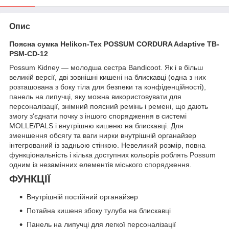
Опис
Поясна сумка Helikon-Tex POSSUM CORDURA Adaptive TB-
PSM-CD-12
Possum Kidney — молодша сестра Bandicoot. Як і в більш
великій версії, дві зовнішні кишені на блискавці (одна з них
розташована з боку тіла для безпеки та конфіденційності),
панель на липучці, яку можна використовувати для
персоналізації, знімний поясний ремінь і ремені, що дають
змогу з'єднати почку з іншого спорядження в системі
MOLLE/PALS і внутрішню кишеню на блискавці. Для
зменшення обсягу та ваги нирки внутрішній органайзер
інтегрований із задньою стінкою. Невеликий розмір, повна
функціональність і кілька доступних кольорів роблять Possum
одним із незамінних елементів міського спорядження.
ФУНКЦІЇ
Внутрішній постійний органайзер
Потайна кишеня збоку тулуба на блискавці
Панель на липучці для легкої персоналізації