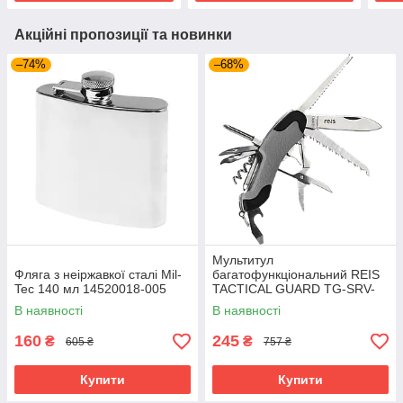
Акційні пропозиції та новинки
–74%
–68%
Мультитул
Фляга з неіржавкої сталі Mil-
багатофункціональний REIS
Tec 140 мл 14520018-005
TACTICAL GUARD TG-SRV-
MFKP-R SB сіро-чорний
В наявності
В наявності
160
245
₴
₴
605 ₴
757 ₴
Купити
Купити