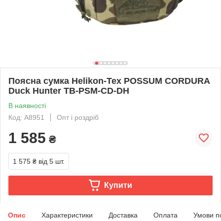
Поясна сумка Helikon-Tex POSSUM CORDURA
Duck Hunter TB-PSM-CD-DH
В наявності
Код: A8951
Опт і роздріб
1 585
₴
1 575 ₴
від 5 шт.
Купити
Опис
Характеристики
Доставка
Оплата
Умови п