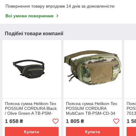
Повернення товару впродовж 14 днів за домовленістю
Всі умови повернення
Подібні товари компанії
Поясна сумка Helikon-Tex
Поясна сумка Helikon-Tex
Пояс
POSSUM CORDURA Black
POSSUM CORDURA
POS
/ Olive Green A TB-PSM-
MultiCam TB-PSM-CD-34
701
CD-0102A
1 658
1 805
1 5
₴
₴
Купити
Купити