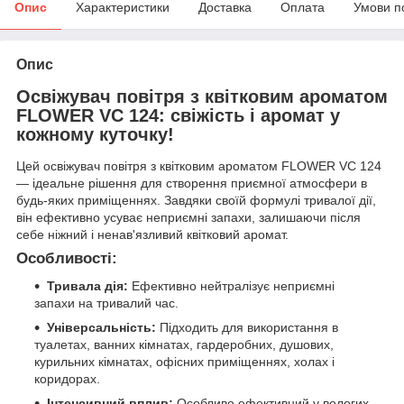
Опис
Характеристики
Доставка
Оплата
Умови п
Опис
Освіжувач повітря з квітковим ароматом
FLOWER VC 124: свіжість і аромат у
кожному куточку!
Цей освіжувач повітря з квітковим ароматом FLOWER VC 124
— ідеальне рішення для створення приємної атмосфери в
будь-яких приміщеннях. Завдяки своїй формулі тривалої дії,
він ефективно усуває неприємні запахи, залишаючи після
себе ніжний і ненав'язливий квітковий аромат.
Особливості:
Тривала дія:
Ефективно нейтралізує неприємні
запахи на тривалий час.
Універсальність:
Підходить для використання в
туалетах, ванних кімнатах, гардеробних, душових,
курильних кімнатах, офісних приміщеннях, холах і
коридорах.
Інтенсивний вплив:
Особливо ефективний у вологих