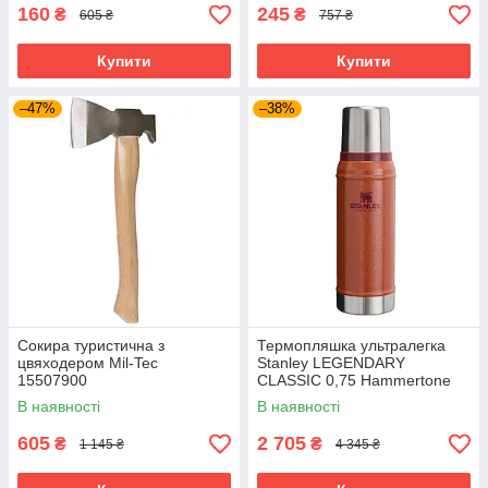
160
245
₴
₴
605 ₴
757 ₴
Купити
Купити
–47%
–38%
Сокира туристична з
Термопляшка ультралегка
цвяходером Mil-Tec
Stanley LEGENDARY
15507900
CLASSIC 0,75 Hammertone
Clay 10-01612-065
В наявності
В наявності
605
2 705
₴
₴
1 145 ₴
4 345 ₴