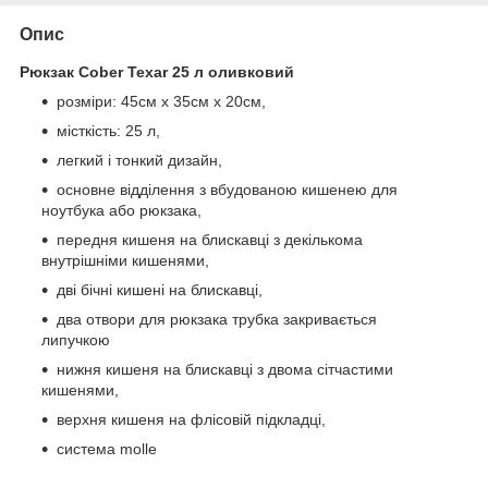
Опис
Рюкзак Cober Texar 25 л оливковий
розміри: 45см х 35см х 20см,
місткість: 25 л,
легкий і тонкий дизайн,
основне відділення з вбудованою кишенею для
ноутбука або рюкзака,
передня кишеня на блискавці з декількома
внутрішніми кишенями,
дві бічні кишені на блискавці,
два отвори для рюкзака трубка закривається
липучкою
нижня кишеня на блискавці з двома сітчастими
кишенями,
верхня кишеня на флісовій підкладці,
система molle