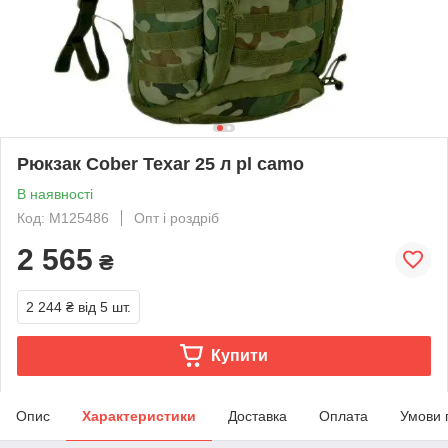
Рюкзак Cober Texar 25 л pl camo
В наявності
Код: M125486
Опт і роздріб
2 565
₴
2 244 ₴
від 5 шт.
Купити
Опис
Характеристики
Доставка
Оплата
Умови 