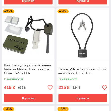
Купити
Купити
–35%
–34%
Комплект для розпалювання
багаття Mil-Tec Fire Steel Set
Замок Mil-Tec з тросом 38 см
Olive 15275000-
— чорний 15925160
В наявності
В наявності
415
215
₴
₴
635 ₴
324 ₴
Купити
Купити
–33%
–33%