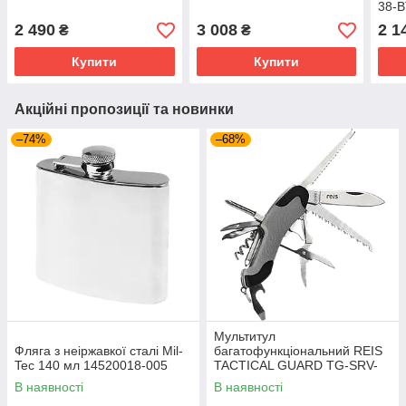
38-
2 490
3 008
2 1
₴
₴
Купити
Купити
Акційні пропозиції та новинки
–74%
–68%
Мультитул
Фляга з неіржавкої сталі Mil-
багатофункціональний REIS
Tec 140 мл 14520018-005
TACTICAL GUARD TG-SRV-
MFKP-R SB сіро-чорний
В наявності
В наявності