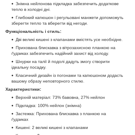
Знімна нейлонова підкладка забезпечить додаткове
тепло в холодні дні.
Глибокий капюшон і регульовані манжети допоможуть
зберегти тепло та вберегти від негоди.
Функціональність і стиль:
Дві великі кишені з клапанами вмістять усе необхідне.
Прихована блискавка з вітрозахисною планкою на
ґудзиках забезпечить надійний захист від холоду.
Шнурки на талії й подолі дадуть змогу створити
ідеальну посадку.
Класичний дизайн із погонами та капюшоном додасть
вашому образу неповторного стилю.
Характеристики:
Верхній матеріал:
73% бавовна,
27% нейлон
Підкладка:
100% нейлон (знімна)
Застежка:
Прихована блискавка з планкою на
ґудзиках
Кишені:
2 великі кишені з клапанами