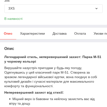
3xs
3XS
В наявності
Опис
Характеристики
Доставка
Оплата
Умови п
Опис
Легендарний стиль, неперевершений захист: Парка M-51
у чорному кольорі
Вирушайте назустріч пригодам у будь-яку погоду,
Одягнувшись у цей класичний парк M-51.
Створена за
зразком легендарної військової куртки,
вона поєднує в собі
культовий дизайн і сучасні матеріали для максимального
комфорту та функціональності.
Неперевершений захист від стихії:
Міцний верх із бавовни та нейлону захистить вас від
вітру та дощу.