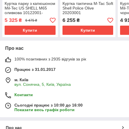
Куртка парку з капюшоном
Куртка тактична M-Tac Soft
Курт
Mil-Tec US SHELL M65
Shell Police Olive
Mil-
оливкова 10122001-
20203001
чорн
5 325
6 255
4 9
₴
₴
6 475 ₴
Купити
Купити
Про нас
100% позитивних з 2935 відгуків за рік
Працює з 31.01.2017
м. Київ
вул. Сонячна, 5, Київ, Україна
Контакти
Сьогодні працює з 10:00 до 16:00
Показати весь графік роботи
Про нас