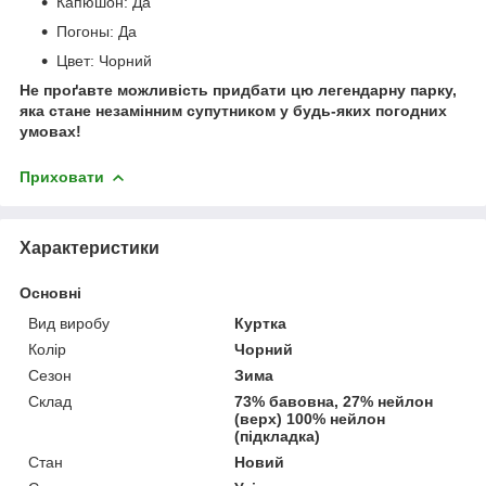
Капюшон:
Да
Погоны:
Да
Цвет:
Чорний
Не проґавте можливість придбати цю легендарну парку,
яка стане незамінним супутником у будь-яких погодних
умовах!
Приховати
Характеристики
Основні
Вид виробу
Куртка
Колір
Чорний
Сезон
Зима
Склад
73% бавовна, 27% нейлон
(верх) 100% нейлон
(підкладка)
Стан
Новий