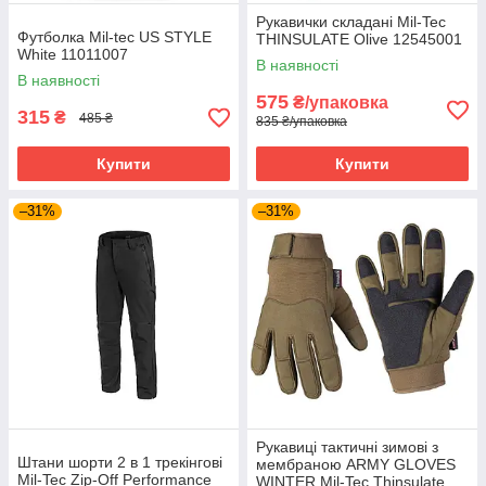
Рукавички складані Mil-Tec
Футболка Mil-tec US STYLE
THINSULATE Olive 12545001
White 11011007
В наявності
В наявності
575
₴/упаковка
315
₴
485 ₴
835 ₴/упаковка
Купити
Купити
–31%
–31%
Рукавиці тактичні зимові з
Штани шорти 2 в 1 трекінгові
мембраною ARMY GLOVES
Mil-Tec Zip-Off Performance
WINTER Mil-Tec Thinsulate