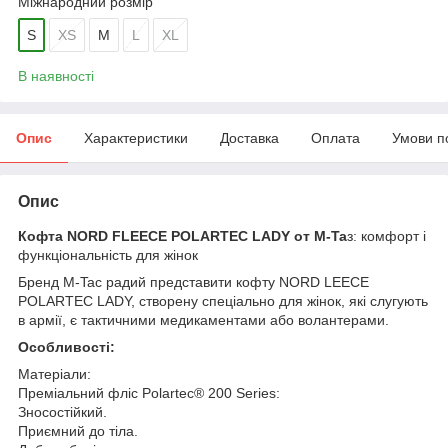
Міжнародний розмір
S
XS
M
L
XL
В наявності
Опис
Характеристики
Доставка
Оплата
Умови п
Опис
Кофта NORD FLEECE POLARTEC LADY от M-Ta
з: комфорт і
функціональність для жінок
Бренд M-Tac радий представити кофту NORD LEECE
POLARTEC LADY, створену спеціально для жінок, які слугують
в армії, є тактичними медикаментами або волантерами.
Особливості:
Матеріали:
Преміальний фліс Polartec® 200 Series:
Зносостійкий.
Приємний до тіла.