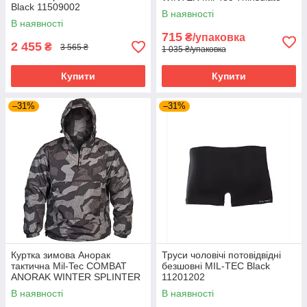
Black 11509002
Oliva 12520801
В наявності
В наявності
715
₴/упаковка
2 455
₴
3 565 ₴
1 035 ₴/упаковка
Купити
Купити
–31%
–31%
Куртка зимова Анорак
Труси чоловічі потовідвідні
тактична Mil-Tec COMBAT
безшовні MIL-TEC Black
ANORAK WINTER SPLINTER
11201202
NIGHT 10335054
В наявності
В наявності