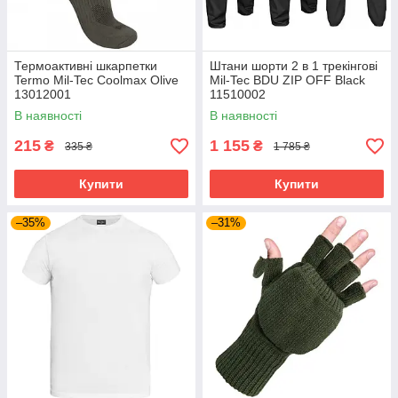
Термоактивні шкарпетки
Штани шорти 2 в 1 трекінгові
Termo Mil-Tec Coolmax Olive
Mil-Tec BDU ZIP OFF Black
13012001
11510002
В наявності
В наявності
215
1 155
₴
₴
335 ₴
1 785 ₴
Купити
Купити
–35%
–31%