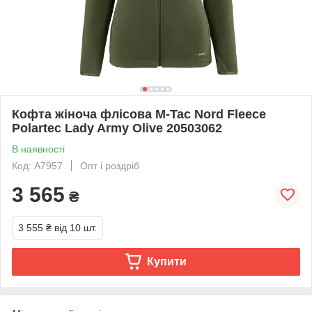
Кофта жіноча флісова M-Tac Nord Fleece
Polartec Lady Army Olive 20503062
В наявності
Код: A7957
Опт і роздріб
3 565
₴
3 555 ₴
від 10 шт.
Купити