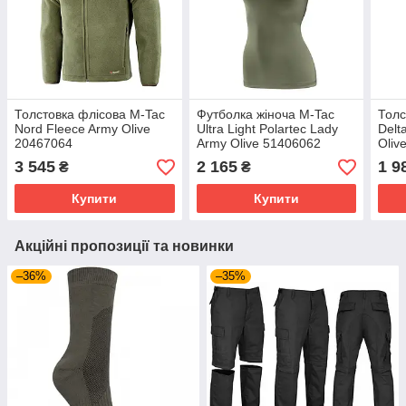
Толстовка флісова M-Tac
Футболка жіноча M-Tac
Толс
Nord Fleece Army Olive
Ultra Light Polartec Lady
Delt
20467064
Army Olive 51406062
Oliv
3 545
2 165
1 9
₴
₴
Купити
Купити
Акційні пропозиції та новинки
–36%
–35%