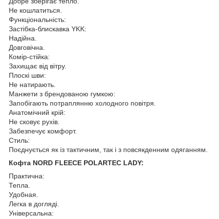
Добре зберігає тепло.
Не кошлатиться.
Функціональність:
Застібка-блискавка YKK:
Надійна.
Довговічна.
Комір-стійка:
Захищає від вітру.
Плоскі шви:
Не натирають.
Манжети з брендованою гумкою:
Запобігають потраплянню холодного повітря.
Анатомічний крій:
Не сковує рухів.
Забезпечує комфорт.
Стиль:
Поєднується як із тактичним, так і з повсякденним одяганням.
Кофта NORD FLEECE POLARTEC LADY:
Практична:
Тепла.
Удобная.
Легка в догляді.
Універсальна: