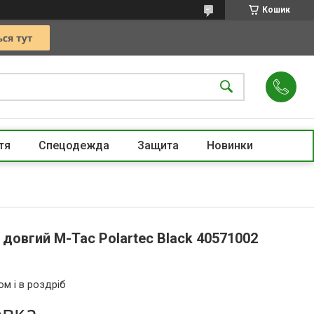
Кошик
тя
Спецодежда
Защита
Новинки
довгий M-Tac Polartec Black 40571002
ом і в роздріб
овка