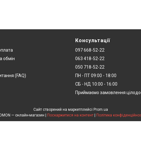
Консультації
оплата
097 668-52-22
а обмін
063 418-52-22
050 718-52-22
итання (FAQ)
ПН - ПТ 09:00 - 18:00
СБ - НД 10:00 - 16:00
Приймаємо замовлення цілод
Сайт створений на маркетплейсі
Prom.ua
DOMON — онлайн-магазин |
Поскаржитися на контент
|
Політика конфіденційнос