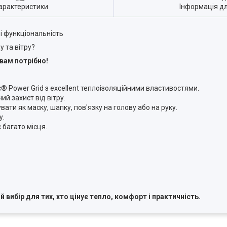
арактеристики
Інформація д
 і функціональність
у та вітру?
вам потрібно!
c® Power Grid з excellent теплоізоляційними властивостями.
ий захист від вітру.
и як маску, шапку, пов'язку на голову або на руку.
у.
 багато місця.
вибір для тих, хто цінує тепло, комфорт і практичність.