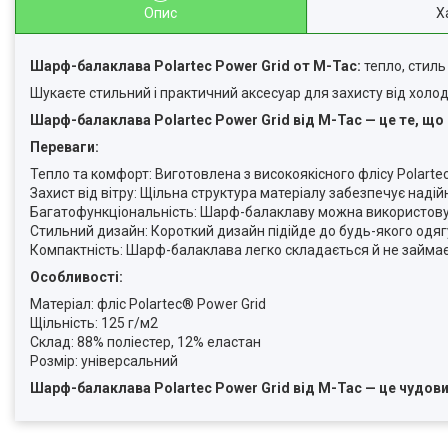
Опис
Х
Шарф-балаклава Polartec Power Grid от M-Tac:
тепло, стиль
Шукаєте стильний і практичний аксесуар для захисту від холод
Шарф-балаклава Polartec Power Grid від M-Tac — це те, що 
Переваги:
Тепло та комфорт: Виготовлена з високоякісного флісу Polarte
Захист від вітру: Щільна структура матеріалу забезпечує надійн
Багатофункціональність: Шарф-балаклаву можна використовуват
Стильний дизайн: Короткий дизайн підійде до будь-якого одяг
Компактність: Шарф-балаклава легко складається й не займає
Особливості:
Матеріал: фліс Polartec® Power Grid
Щільність: 125 г/м2
Склад: 88% поліестер, 12% еластан
Розмір: універсальний
Шарф-балаклава Polartec Power Grid від M-Tac — це чудовий 