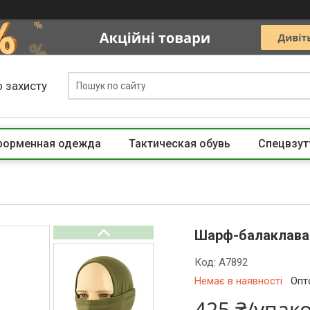
 захисту
 форменная одежда
Тактическая обувь
Спецвзут
Шарф-балаклава 
Код:
A7892
Немає в наявності
Опт
425 ₴/упак