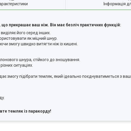
арактеристики
Інформація д
 що прикрашає ваш ніж. Він має безліч практичних функцій:
виділяє його серед інших.
ористовувати як міцний шнур.
чи змогу швидко витягти ніж із кишені.
йлонового шнура, стійкого до зношування.
різних ситуаціях.
о дає змогу підібрати темляк, який ідеально поєднуватиметься з ва
ду.
вте темляк із паракорду!