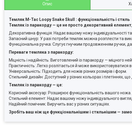
Опис
Х
Темляк M-Tac Loopy Snake Skull : функціональність і стиль
Темляк із паракорду — це не просто декоративний елемент,
Декоративна функція: Надає вашому ножу індивідуальності та 
Запасний шнур: У разі потреби темляк можна розплести та вик
Функціональна ручка: Слугує гнучким продовженням ручки, даю
Переваги темляка з паракорду:
Міцність і надійність: Виготовлений із паракорду — міцного не
Практичність: Легко розлітається й може використовуватися в 
Універсальність: Підходить для ножів різних розмірів і форм.
Стильний дизайн: Доступний у різних кольорах і плетіннях, щ
Темляк із паракорду — це:
Корисний аксесуар: Розширює функціональність вашого ножа.
Стильний елемент: Надає вашому ножу індивідуального вигля
Надійний помічник: Виручить вас у різних ситуаціях.
Зробіть ваш ніж ще функціональнішим і стильнішим — замо