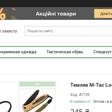
 захисту
 форменная одежда
Тактическая обувь
Спецвзут
Темляк M-Tac Loo
Код:
A7739
В наявності
Оптом і в 
245 ₴