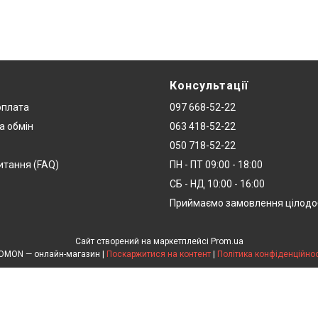
Консультації
оплата
097 668-52-22
а обмін
063 418-52-22
050 718-52-22
итання (FAQ)
ПН - ПТ 09:00 - 18:00
СБ - НД 10:00 - 16:00
Приймаємо замовлення цілод
Сайт створений на маркетплейсі
Prom.ua
DOMON — онлайн-магазин |
Поскаржитися на контент
|
Політика конфіденційнос