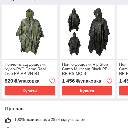
Пончо-плащ дощовик
Пончо-дощовик Rip Stop
Понч
Nylon-PVC Camo Real
Camo Multicam Black PP-
Camo
Tree PP-RP-VN-RT
RP-RS-MC-B
RP-
820
1 456
1 4
₴/упаковка
₴/упаковка
Купити
Купити
Про нас
100% позитивних з 2954 відгуків за рік