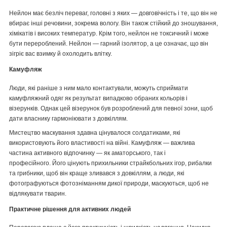
Нейлон має безліч переваг, головні з яких — довговічність і те, що він не
вбирає інші речовини, зокрема вологу. Він також стійкий до зношування,
хімікатів і високих температур. Крім того, нейлон не токсичний і може
бути перероблений. Нейлон — гарний ізолятор, а це означає, що він
зігріє вас взимку й охолодить влітку.
Камуфляж
Люди, які раніше з ним мало контактували, можуть сприймати
камуфляжний одяг як результат випадково обраних кольорів і
візерунків. Однак цей візерунок був розроблений для певної зони, щоб
дати власнику гармоніювати з довкіллям.
Мистецтво маскування здавна цінувалося солдатиками, які
використовують його властивості на війні. Камуфляж — важлива
частина активного відпочинку — як аматорського, так і
професійного. Його цінують прихильники страйкбольних ігор, рибалки
та грибники, щоб він краще зливався з довкіллям, а люди, які
фотографуються фотозніманням дикої природи, маскуються, щоб не
відлякувати тварин.
Практичне рішення для активних людей