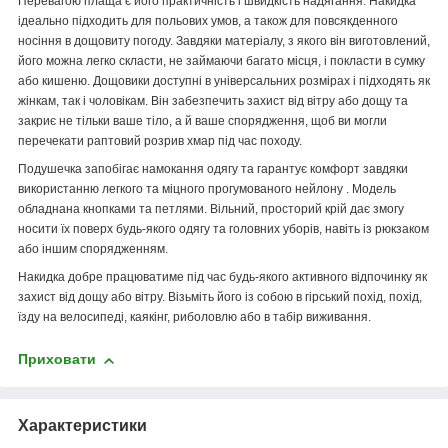
Перевагою плаща є його практичність і швидкість надягання. Накидка
ідеально підходить для польових умов, а також для повсякденного
носіння в дощовиту погоду. Завдяки матеріалу, з якого він виготовлений,
його можна легко скласти, не займаючи багато місця, і покласти в сумку
або кишеню. Дощовики доступні в універсальних розмірах і підходять як
жінкам, так і чоловікам. Він забезпечить захист від вітру або дощу та
закриє не тільки ваше тіло, а й ваше спорядження, щоб ви могли
перечекати раптовий розрив хмар під час походу.
Подушечка запобігає намокання одягу та гарантує комфорт завдяки
використанню легкого та міцного прогумованого нейлону . Модель
обладнана кнопками та петлями. Вільний, просторий крій дає змогу
носити їх поверх будь-якого одягу та головних уборів, навіть із рюкзаком
або іншим спорядженням.
Накидка добре працюватиме під час будь-якого активного відпочинку як
захист від дощу або вітру. Візьміть його із собою в гірський похід, похід,
їзду на велосипеді, каякінг, риболовлю або в табір виживання.
Приховати
Характеристики