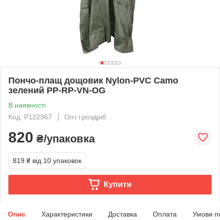
Пончо-плащ дощовик Nylon-PVC Camo
зелений PP-RP-VN-OG
В наявності
Код: P122967
Опт і роздріб
820
₴/упаковка
819 ₴
від 10 упаковок
Купити
Опис
Характеристики
Доставка
Оплата
Умови п