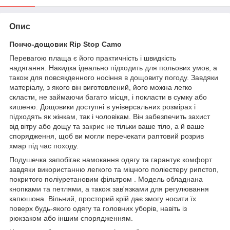
Опис
Пончо-дощовик Rip Stop Camo
Перевагою плаща є його практичність і швидкість
надягання. Накидка ідеально підходить для польових умов, а
також для повсякденного носіння в дощовиту погоду. Завдяки
матеріалу, з якого він виготовлений, його можна легко
скласти, не займаючи багато місця, і покласти в сумку або
кишеню. Дощовики доступні в універсальних розмірах і
підходять як жінкам, так і чоловікам. Він забезпечить захист
від вітру або дощу та закриє не тільки ваше тіло, а й ваше
спорядження, щоб ви могли перечекати раптовий розрив
хмар під час походу.
Подушечка запобігає намокання одягу та гарантує комфорт
завдяки використанню легкого та міцного поліестеру рипстоп,
покритого поліуретановим фільтром . Модель обладнана
кнопками та петлями, а також зав'язками для регулювання
капюшона. Вільний, просторий крій дає змогу носити їх
поверх будь-якого одягу та головних уборів, навіть із
рюкзаком або іншим спорядженням.