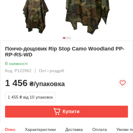
Пончо-дощовик Rip Stop Camo Woodland PP-
RP-RS-WD
В наявності
Код: P122962
Опт і роздріб
1 456
₴/упаковка
1 455 ₴
від 10 упаковок
Купити
Опис
Характеристики
Доставка
Оплата
Умови п