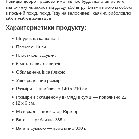
Накидка добре працюватиме під час будь-якого активного
відпочинку як захист від дощу або вітру. Візьміть його із собою
в гірський похід, похід, їзду на велосипеді, каякінг, риболовлю
або в табір виживання.
Характеристики продукту:
Шнурок на капюшоні.
Проклеєні шви.
Пластикові засувки.
6 металевих люверсів.
Обкладинка із зав'язкою.
Універсальний розмір.
Розміри — приблизно 140 х 210 см.
Розміри в складеному вигляді в сумці — приблизно 22
х 12 х 6 см.
Матеріал — поліестер RipStop.
Вага — приблизно 285 г.
Вага із сумкою — приблизно 300 г.