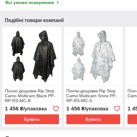
Всі умови повернення
Подібні товари компанії
Пончо-дощовик Rip Stop
Пончо-дощовик Rip Stop
Понч
Camo Multicam Black PP-
Camo Multicam Snow PP-
Cam
RP-RS-MC-B
RP-RS-MC-S
1 456
1 456
1 4
₴/упаковка
₴/упаковка
Купити
Купити