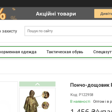
 захисту
 форменная одежда
Тактическая обувь
Спецвзут
Пончо-дощовик 
Код:
P122958
В наявності
Оптом і в 
1 456 ₴/уп