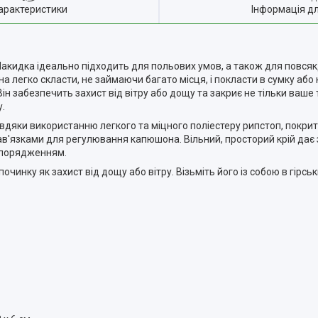
арактеристики
Інформація д
Накидка ідеально підходить для польових умов, а також для повся
жна легко скласти, не займаючи багато місця, і покласти в сумку аб
 Він забезпечить захист від вітру або дощу та закриє не тільки ваше
.
вдяки використанню легкого та міцного поліестеру рипстоп, покри
в'язками для регулювання капюшона. Вільний, просторий крій дає з
 спорядженням.
нку як захист від дощу або вітру. Візьміть його із собою в гірський