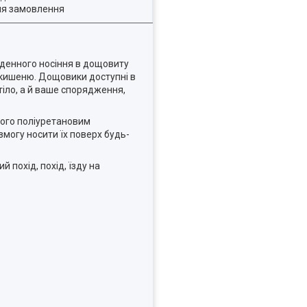
ля замовлення
кденного носіння в дощовиту
о кишеню. Дощовики доступні в
 тіло, а й ваше спорядження,
того поліуретановим
могу носити їх поверх будь-
 похід, похід, їзду на