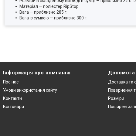
Розміри в складеному вигляді в сумці — приблизно 22 х 12 
Матеріал — поліестер RipStop.
Вага — приблизно 285 г.
Вага із сумкою — приблизно 300 г.
Інформація про компанію
Допомога
Про нас
Доставка та 
Умови використання сайту
Повернення т
Контакти
Розміри
Всі товари
Поширені зап