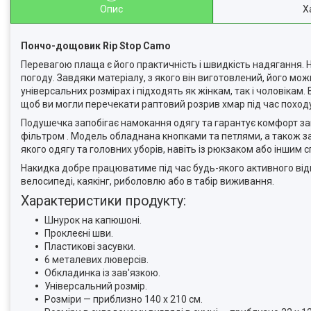
Опис
Х
Пончо-дощовик Rip Stop Camo
Перевагою плаща є його практичність і швидкість надягання. 
погоду. Завдяки матеріалу, з якого він виготовлений, його мо
універсальних розмірах і підходять як жінкам, так і чоловікам.
щоб ви могли перечекати раптовий розрив хмар під час походу
Подушечка запобігає намокання одягу та гарантує комфорт за
фільтром . Модель обладнана кнопками та петлями, а також за
якого одягу та головних уборів, навіть із рюкзаком або іншим
Накидка добре працюватиме під час будь-якого активного відпочи
велосипеді, каякінг, риболовлю або в табір виживання.
Характеристики продукту:
Шнурок на капюшоні.
Проклеєні шви.
Пластикові засувки.
6 металевих люверсів.
Обкладинка із зав'язкою.
Універсальний розмір.
Розміри — приблизно 140 х 210 см.