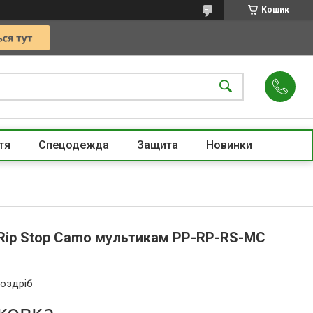
Кошик
тя
Спецодежда
Защита
Новинки
Rip Stop Camo мультикам PP-RP-RS-MC
роздріб
аковка