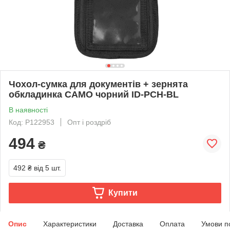
Чохол-сумка для документів + зернята
обкладинка CAMO чорний ID-PCH-BL
В наявності
Код: P122953
Опт і роздріб
494
₴
492 ₴
від 5 шт.
Купити
Опис
Характеристики
Доставка
Оплата
Умови п