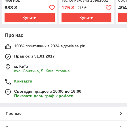
MGH-BL
Tec Оливковий 15982001
обк
зел
688
175
494
₴
₴
215 ₴
Купити
Купити
Про нас
100% позитивних з 2934 відгуків за рік
Працює з 31.01.2017
м. Київ
вул. Сонячна, 5, Київ, Україна
Контакти
Сьогодні працює з 10:00 до 16:00
Показати весь графік роботи
Про нас