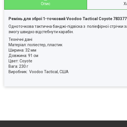
Опис
Х
Ремінь для зброї 1-точковий Voodoo Tactical Coyote 78337
Одноточкова тактична банджі-підвіска з поліефірної стрічки з
змогу швидко відстебнути карабін.
Технічні дані
Матеріал: поліестер, пластик
Ширина: 32 мм
Довжина: 91 см
Цвет: Coyote
Вага: 230 г
Виробник: Voodoo Tactical, США