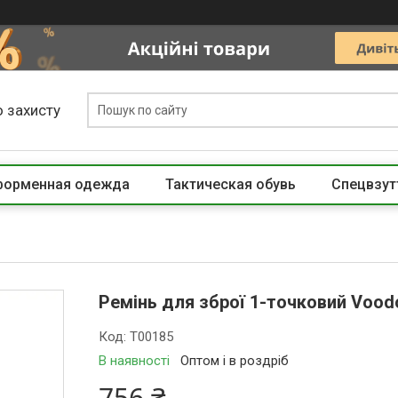
 захисту
 форменная одежда
Тактическая обувь
Спецвзут
Ремінь для зброї 1-точковий Voodo
Код:
T00185
В наявності
Оптом і в роздріб
756 ₴