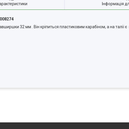
арактеристики
Інформація д
7008274
авширшки 32 мм . Він кріпиться пластиковим карабіном, а на талії є