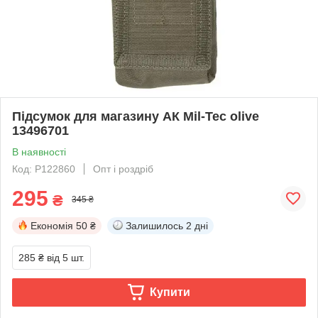
Підсумок для магазину АК Mil-Tec olive
13496701
В наявності
Код: P122860
Опт і роздріб
295
₴
345 ₴
Економія
50 ₴
Залишилось
2 дні
285 ₴
від 5 шт.
Купити