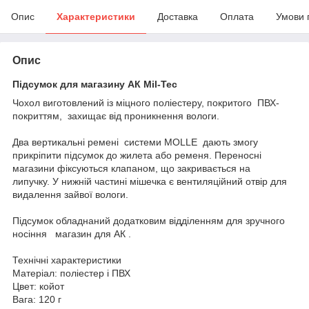
Опис
Характеристики
Доставка
Оплата
Умови 
Опис
Підсумок для магазину АК Mil-Tec
Чохол виготовлений із міцного поліестеру, покритого ПВХ-
покриттям, захищає від проникнення вологи.
Два вертикальні ремені системи MOLLE дають змогу
прикріпити підсумок до жилета або ременя. Переносні
магазини фіксуються клапаном, що закривається на
липучку. У нижній частині мішечка є вентиляційний отвір для
видалення зайвої вологи.
Підсумок обладнаний додатковим відділенням для зручного
носіння магазин для АК .
Технічні характеристики
Матеріал: поліестер і ПВХ
Цвет: койот
Вага: 120 г