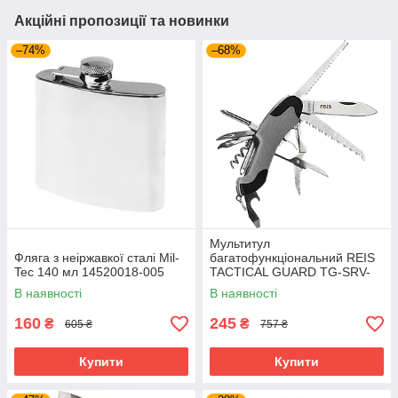
Акційні пропозиції та новинки
–74%
–68%
Мультитул
Фляга з неіржавкої сталі Mil-
багатофункціональний REIS
Tec 140 мл 14520018-005
TACTICAL GUARD TG-SRV-
MFKP-R SB сіро-чорний
В наявності
В наявності
160
245
₴
₴
605 ₴
757 ₴
Купити
Купити