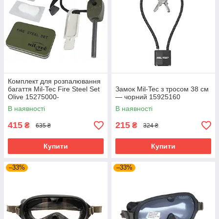
Комплект для розпалювання
багаття Mil-Tec Fire Steel Set
Замок Mil-Tec з тросом 38 см
Olive 15275000-
— чорний 15925160
В наявності
В наявності
415
215
₴
₴
635 ₴
324 ₴
Купити
Купити
–33%
–33%