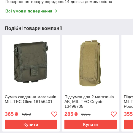
Повернення товару впродовж 14 днів за домовленістю
Всі умови повернення
Подібні товари компанії
Сумка скидання магазинів
Підсумок для 2 магазинів
Підс
MIL-TEC Olive 16156401
AK, MIL-TEC Coyote
Mil-
13496705
Pouc
134
365
285
355
₴
₴
495 ₴
365 ₴
Купити
Купити