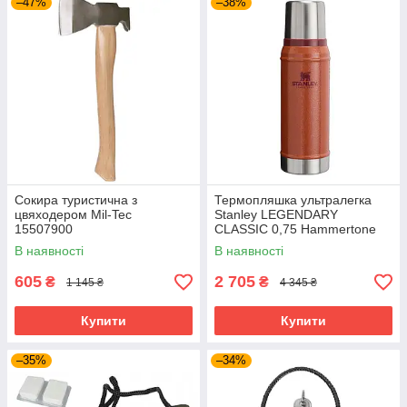
–47%
–38%
Сокира туристична з
Термопляшка ультралегка
цвяходером Mil-Tec
Stanley LEGENDARY
15507900
CLASSIC 0,75 Hammertone
Clay 10-01612-065
В наявності
В наявності
605
2 705
₴
₴
1 145 ₴
4 345 ₴
Купити
Купити
–35%
–34%