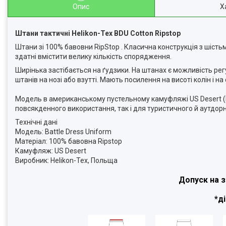
Опис
Х
Штани тактичні Helikon-Tex BDU Cotton Ripstop
Штани зі 100% бавовни RipStop . Класична конструкція з шістьма 
здатні вмістити велику кількість спорядження.
Ширінька застібається на ґудзики. На штанах є можливість рег
штанів на нозі або взутті. Мають посилення на висоті колін і н
Модель в американському пустельному камуфляжі US Desert (De
повсякденного використання, так і для туристичного й аутдор
Технічні дані
Модель: Battle Dress Uniform
Матеріал: 100% бавовна Ripstop
Камуфляж: US Desert
Виробник: Helikon-Tex, Польща
Допуск на з
*д