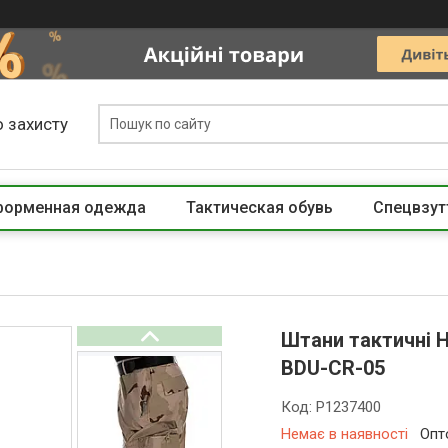
 захисту
 форменная одежда
Тактическая обувь
Спецвзут
Штани тактичні H
BDU-CR-05
Код:
P1237400
Немає в наявності
Опт