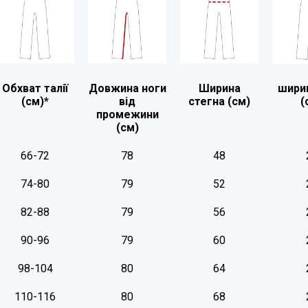
Обхват талії
Довжина ноги
Ширина
шири
(см)*
від
стегна (см)
(
промежини
(см)
66-72
78
48
74-80
79
52
82-88
79
56
90-96
79
60
98-104
80
64
110-116
80
68