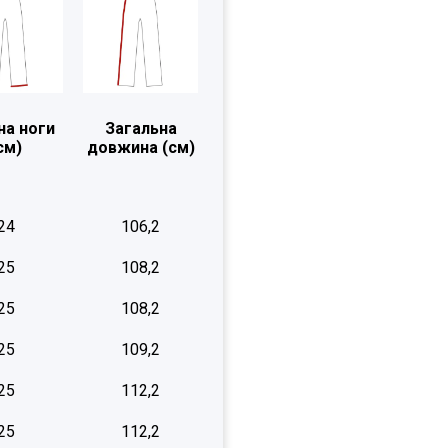
на ноги
Загальна
см)
довжина (см)
24
106,2
25
108,2
25
108,2
25
109,2
25
112,2
25
112,2