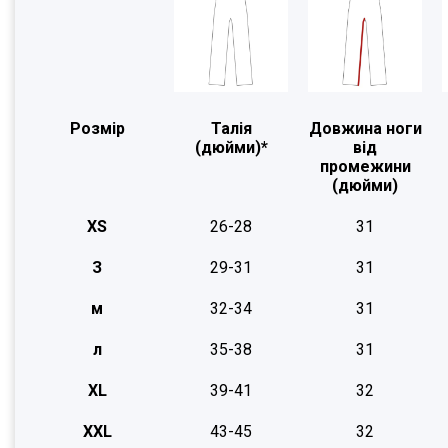
Розмір
Талія
Довжина ноги
(дюйми)*
від
промежини
(дюйми)
XS
26-28
31
З
29-31
31
м
32-34
31
л
35-38
31
XL
39-41
32
XXL
43-45
32