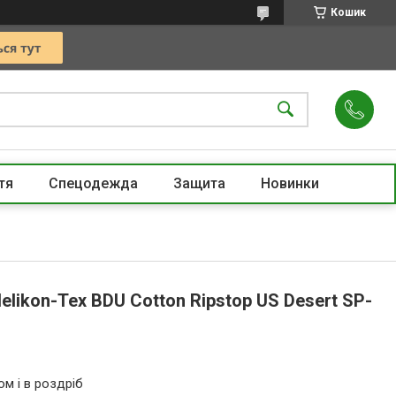
Кошик
тя
Спецодежда
Защита
Новинки
elikon-Tex BDU Cotton Ripstop US Desert SP-
ом і в роздріб