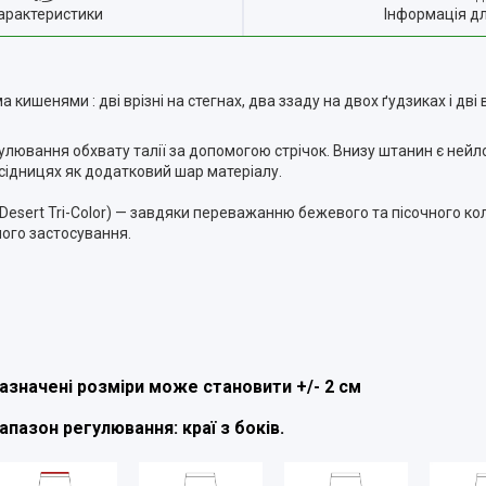
арактеристики
Інформація д
кишенями : дві врізні на стегнах, два ззаду на двох ґудзиках і дві 
улювання обхвату талії за допомогою стрічок. Внизу штанин є нейл
а сідницях як додатковий шар матеріалу.
sert Tri-Color) — завдяки переважанню бежевого та пісочного кол
ного застосування.
азначені розміри може становити +/- 2 см
іапазон регулювання: краї з боків.