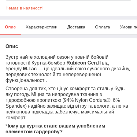
Немає в наявності
Опис
Характеристики
Доставка
Оплата
Умови п
Опис
Зустрінайте холодний сезон у повній бойовій
готовності! Куртка-бомбер
Rubicon Gen.II
від
бренду
M-Tac
— це ідеальний союз сучасного дизайну,
передових технологій та неперевершеної
функціональності.
Створена для тих, хто цінує комфорт та стиль у будь-
яку погоду. Міцна та непродувна тканина з
гідрофобною пропиткою (94% Nylon Cordura®, 6%
Spandex) надійно захищає від вітру та вологи, а легка
нейлонова підкладка забезпечує максимальний
комфорт.
Чому ця куртка стане вашим улюбленим
елементом гардеробу?