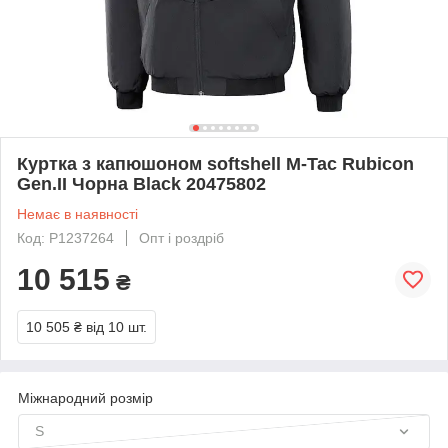
Куртка з капюшоном softshell M-Tac Rubicon
Gen.II Чорна Black 20475802
Немає в наявності
Код: P1237264
Опт і роздріб
10 515
₴
10 505 ₴
від 10 шт.
Міжнародний розмір
S