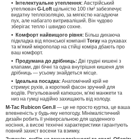
Інтелектуальне утеплення:
Австрійський
утеплювач
G-Loft
щільністю 100 г/м² забезпечує
видатну теплоізоляцію, за мягкістю нагадуючи
пух, але набагато витриваліший. Він чудово
зберігає тепло і швидко сохне.
Комфорт найвищого рівня:
Більш дихаюча
підкладка від японської компанії
Toray
на рукавах
та м'який мікрополар на стійці коміра дбають про
ваш комфорт.
Продумана до дрібниць:
Дві грудні кишені з
клапами, дві бічні та одна внутрішня кишеня для
дрібниць — усьому знайдеться місце.
Ідеальна посадка:
Анатомічний крій не
стримує рухів, а короткий фасон зручний для
водіїв. Регульований капюшон, м'які манжети та
низ на гумці надійно захищають від холоду.
M-Tac Rubicon Gen.II
— це не просто куртка, це ваша
впевненість у будь-яку непогоду. Мінімалістичний
дизайн робить її універсальною для щоденного
носіння, а високі технічні характеристики гарантують
повний захист восени та взимку.