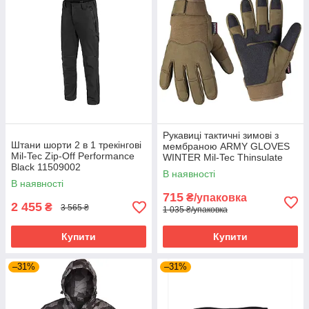
Рукавиці тактичні зимові з
Штани шорти 2 в 1 трекінгові
мембраною ARMY GLOVES
Mil-Tec Zip-Off Performance
WINTER Mil-Tec Thinsulate
Black 11509002
Oliva 12520801
В наявності
В наявності
715
₴/упаковка
2 455
₴
3 565 ₴
1 035 ₴/упаковка
Купити
Купити
–31%
–31%