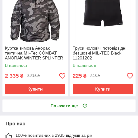
Куртка зимова Анорак
Труси чоловічі потовідвідні
тактична Mil-Tec COMBAT
безшовні MIL-TEC Black
ANORAK WINTER SPLINTER
11201202
NIGHT 10335054
В наявності
В наявності
2 335
225
₴
₴
3 375 ₴
325 ₴
Купити
Купити
Показати ще
Про нас
100% позитивних з 2935 відгуків за рік