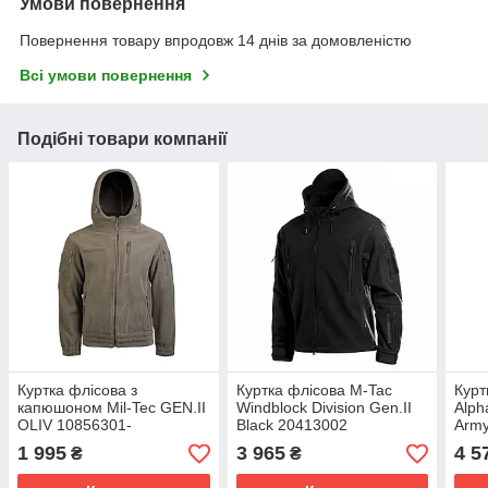
Умови повернення
Повернення товару впродовж 14 днів за домовленістю
Всі умови повернення
Подібні товари компанії
Куртка флісова з
Куртка флісова M-Tac
Курт
капюшоном Mil-Tec GEN.II
Windblock Division Gen.II
Alph
OLIV 10856301-
Black 20413002
Army
1 995
3 965
4 5
₴
₴