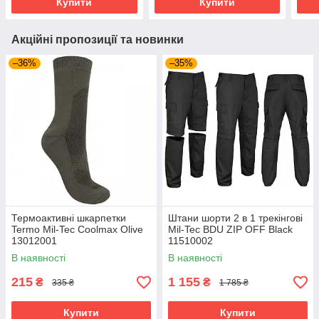
Купити
Купити
Акційні пропозиції та новинки
–36%
–35%
Термоактивні шкарпетки
Штани шорти 2 в 1 трекінгові
Termo Mil-Tec Coolmax Olive
Mil-Tec BDU ZIP OFF Black
13012001
11510002
В наявності
В наявності
215
1 155
₴
₴
335 ₴
1 785 ₴
Купити
Купити