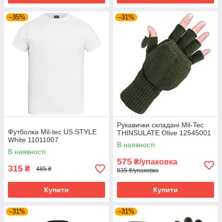
–35%
–31%
Рукавички складані Mil-Tec
Футболка Mil-tec US STYLE
THINSULATE Olive 12545001
White 11011007
В наявності
В наявності
575
₴/упаковка
315
₴
485 ₴
835 ₴/упаковка
Купити
Купити
–31%
–31%