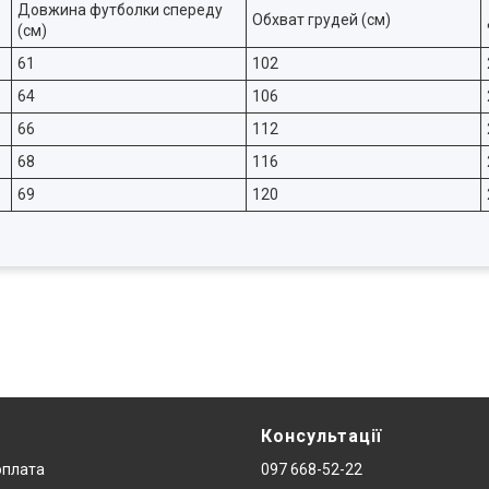
Довжина футболки спереду
Обхват грудей (см)
(см)
61
102
64
106
66
112
68
116
69
120
Консультації
оплата
097 668-52-22