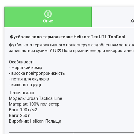
Опис
Х
Футболка поло термоактивне Helikon-Tex UTL TopCool
Футболка з термоактивного поліестеру з оздобленням за техно
залишається сухим. УТЛ® Поло призначене для використання 
Особливості:
- жорсткий комір
- висока повітропроникність
- петля для окулярів
- кишеня на руці.
Технічні дані
Модель: Urban Tactical Line
Матеріал: 100% поліестер
Вага: 190 г/м2
Вага: 250 г
Виробник: Helikon, Польща