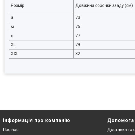
Розмір
Довжина сорочки ззаду (см)
З
73
м
75
л
77
XL
79
XXL
82
Інформація про компанію
Допомога
Про нас
Доставка та 