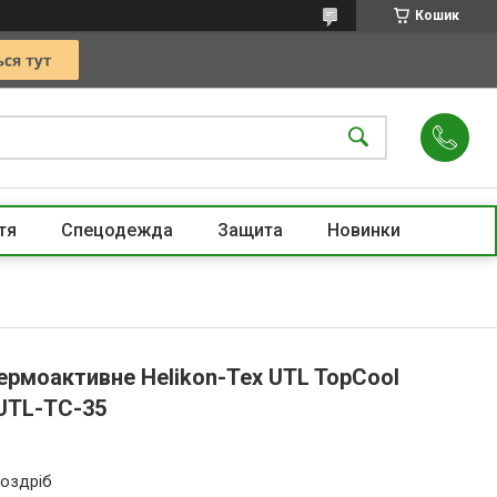
Кошик
тя
Спецодежда
Защита
Новинки
ермоактивне Helikon-Tex UTL TopCool
UTL-TC-35
роздріб