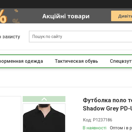
 захисту
 форменная одежда
Тактическая обувь
Спецвзут
Футболка поло т
Shadow Grey PD-
Код:
P1237186
В наявності
Оптом і в 