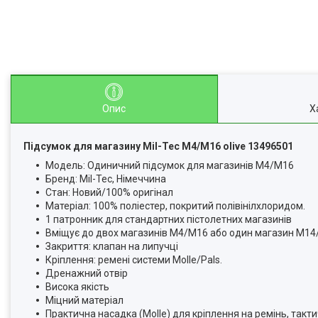
Опис
Х
Підсумок для магазину Mil-Tec M4/M16 olive 13496501
Модель: Одиничний підсумок для магазинів M4/M16
Бренд: Mil-Tec, Німеччина
Стан: Новий/100% оригінал
Матеріал: 100% поліестер, покритий полівінілхлоридом.
1 патронник для стандартних пістолетних магазинів
Вміщує до двох магазинів M4/M16 або один магазин M14/
Закриття: клапан на липучці
Кріплення: ремені системи Molle/Pals.
Дренажний отвір
Висока якість
Міцний матеріал
Практична насадка (Molle) для кріплення на ремінь, так