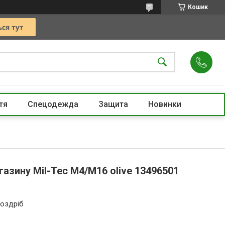
Кошик
тя
Спецодежда
Защита
Новинки
азину Mil-Tec M4/M16 olive 13496501
роздріб