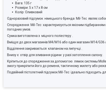
Вага: 135 г
Розміри: 5 х 17 х 8 см
Колір: Оливковий
Одноразовий підсумок німецького бренда Mil-Tec являє собо
Спорядження Mil-Tec характеризується якісним підбиранням ма
погодних умов.
Сумка виготовлена з міцного поліестеру .
Вміщує до двох магазинів M4/M16 або один магазин M14/G36 а
Відділення закривається клапаном на липучці .
Внизу є отвір для зливання рідини у разі затоплення салону.
Кріпиться до спорядження за допомогою лямок системы Molle
змогу прикріпити його до ременя, тактичному жилету або рюк
Подвійний пістолетний підсумок Mil-Tec ідеально підходить дл