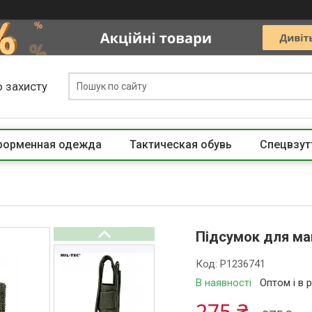
 захисту
 форменная одежда
Тактическая обувь
Спецвзут
Підсумок для маг
Код:
P1236741
В наявності
Оптом і в 
275 ₴