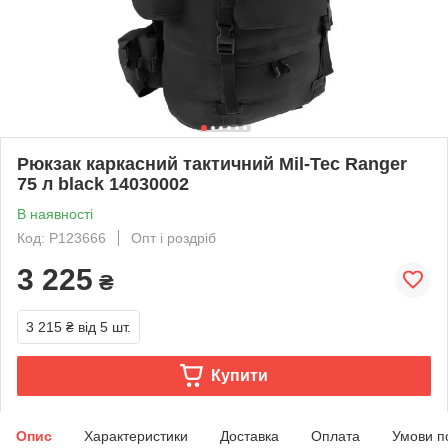
Рюкзак каркасний тактичний Mil-Tec Ranger
75 л black 14030002
В наявності
Код: P123666
Опт і роздріб
3 225
₴
3 215 ₴
від 5 шт.
Купити
Опис
Характеристики
Доставка
Оплата
Умови п