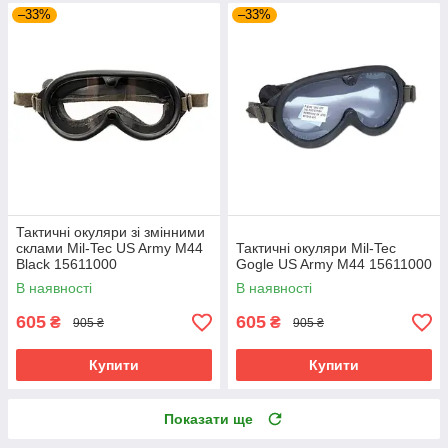
–33%
–33%
Тактичні окуляри зі змінними
склами Mil-Tec US Army M44
Тактичні окуляри Mil-Tec
Black 15611000
Gogle US Army M44 15611000
В наявності
В наявності
605
605
₴
₴
905 ₴
905 ₴
Купити
Купити
Показати ще