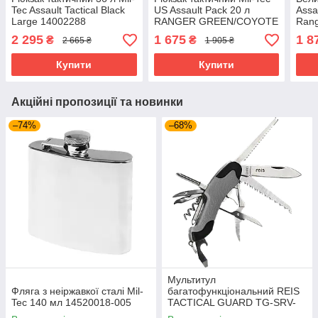
Tec Assault Tactical Black
US Assault Pack 20 л
Assa
Large 14002288
RANGER GREEN/COYOTE
Rang
14002102
1400
2 295
1 675
1 8
₴
₴
2 665 ₴
1 905 ₴
Купити
Купити
Акційні пропозиції та новинки
–74%
–68%
Мультитул
Фляга з неіржавкої сталі Mil-
багатофункціональний REIS
Tec 140 мл 14520018-005
TACTICAL GUARD TG-SRV-
MFKP-R SB сіро-чорний