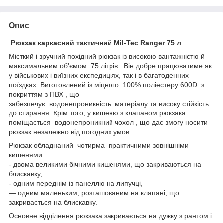
Опис
Рюкзак каркасний тактичний Mil-Tec Ranger 75 л
Місткий і зручний похідний рюкзак із високою вантажністю й
максимальним об'ємом 75 літрів . Він добре працюватиме як
у військових і виїзних експедиціях, так і в багатоденних
поїздках. Виготовлений із міцного 100% поліестеру 600D з
покриттям з ПВХ , що
забезпечує водонепроникність матеріалу та високу стійкість
до стирання. Крім того, у кишеню з клапаном рюкзака
поміщається водонепроникний чохол , що дає змогу носити
рюкзак незалежно від погодних умов.
Рюкзак обладнаний чотирма практичними зовнішніми
кишенями :
- двома великими бічними кишенями, що закриваються на
блискавку,
- одним переднім із панеллю на липучці,
— одним маленьким, розташованим на клапані, що
закривається на блискавку.
Основне відділення рюкзака закривається на дужку з рантом і