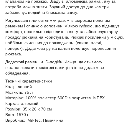
клапаном на пряжках. Ззаду є алюмінієва рамка , яку за
потреби можна зняти. Зручний доступ до дна камери
забезпечує подвійна блискавка внизу.
Регульовані плечові лямки разом із широким поясним
ременем і спинкою доповнені м'якою губкою, що підвищує
комфорт, правильно відводить вологу та забезпечує гарну
посадку рюкзака на користувача. Рюкзак посилений у місцях,
найбільш схильних до пошкоджень (спина, плечі,
поперек). Додаткова ручка валізи полегшує перенесення
рюкзака.
Додаткові ремені и D-подібні кільця дають змогу
встановлювати трекінгові палиці та інше додаткове
обладнання.
Технічні характеристики
Колір: чорний
Місткість: 75 л
Матеріал: 100% поліестер 600D з покриттям із ПВХ
Каркас: алюміній
Розміри: 35 х 20 х 70 см
Вага: 1570 г
Виробник: Mil-Tec, Німеччина