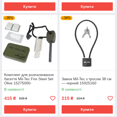
Купити
Купити
–35%
–34%
Комплект для розпалювання
багаття Mil-Tec Fire Steel Set
Замок Mil-Tec з тросом 38 см
Olive 15275000-
— чорний 15925160
В наявності
В наявності
415
215
₴
₴
635 ₴
324 ₴
Купити
Купити