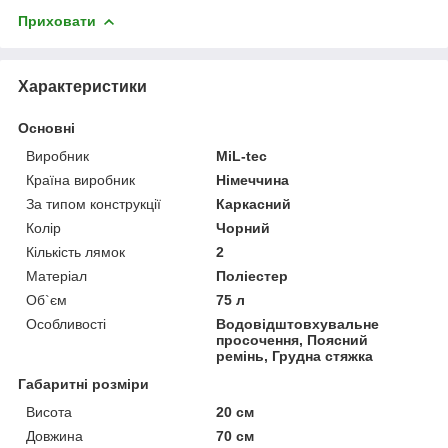
Приховати
Характеристики
Основні
Виробник
MiL-tec
Країна виробник
Німеччина
За типом конструкції
Каркасний
Колір
Чорний
Кількість лямок
2
Матеріал
Поліестер
Об`єм
75 л
Особливості
Водовідштовхувальне
просочення, Поясний
ремінь, Грудна стяжка
Габаритні розміри
Висота
20 см
Довжина
70 см