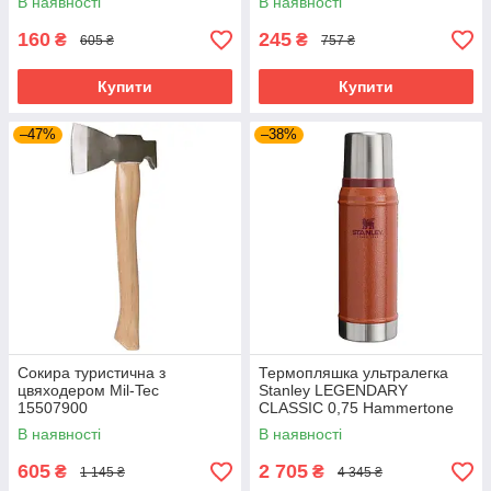
В наявності
В наявності
160
245
₴
₴
605 ₴
757 ₴
Купити
Купити
–47%
–38%
Сокира туристична з
Термопляшка ультралегка
цвяходером Mil-Tec
Stanley LEGENDARY
15507900
CLASSIC 0,75 Hammertone
Clay 10-01612-065
В наявності
В наявності
605
2 705
₴
₴
1 145 ₴
4 345 ₴