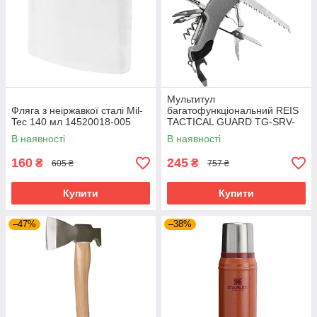
Мультитул
Фляга з неіржавкої сталі Mil-
багатофункціональний REIS
Tec 140 мл 14520018-005
TACTICAL GUARD TG-SRV-
MFKP-R SB сіро-чорний
В наявності
В наявності
160
245
₴
₴
605 ₴
757 ₴
Купити
Купити
–47%
–38%