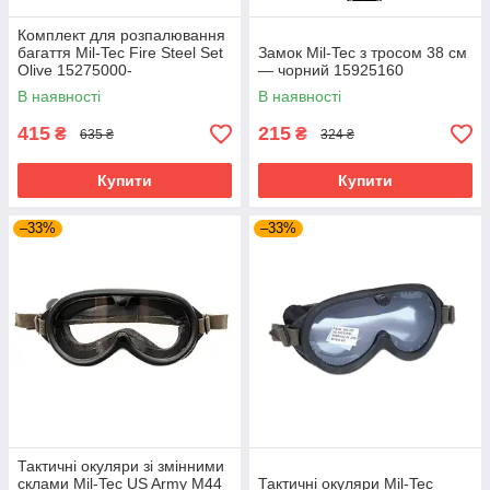
Комплект для розпалювання
багаття Mil-Tec Fire Steel Set
Замок Mil-Tec з тросом 38 см
Olive 15275000-
— чорний 15925160
В наявності
В наявності
415
215
₴
₴
635 ₴
324 ₴
Купити
Купити
–33%
–33%
Тактичні окуляри зі змінними
склами Mil-Tec US Army M44
Тактичні окуляри Mil-Tec