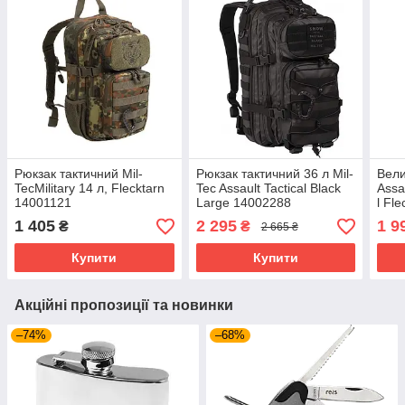
Рюкзак тактичний Mil-
Рюкзак тактичний 36 л Mil-
Вели
TecMilitary 14 л, Flecktarn
Tec Assault Tactical Black
Assa
14001121
Large 14002288
l Fl
1 405
2 295
1 9
₴
₴
2 665 ₴
Купити
Купити
Акційні пропозиції та новинки
–74%
–68%