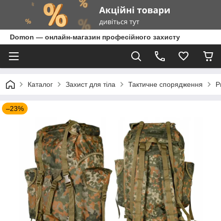
Domon — онлайн-магазин професійного захисту
Каталог
Захист для тіла
Тактичне спорядження
Р
–23%