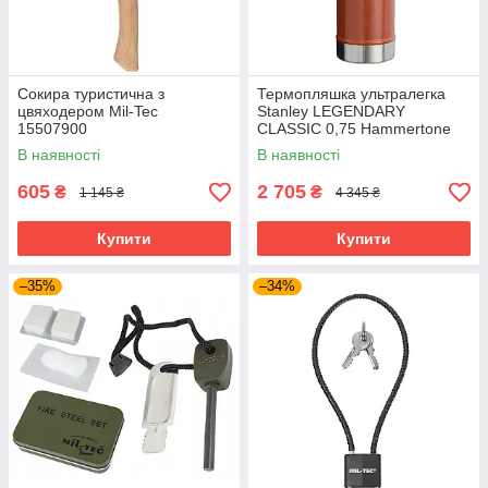
Сокира туристична з
Термопляшка ультралегка
цвяходером Mil-Tec
Stanley LEGENDARY
15507900
CLASSIC 0,75 Hammertone
Clay 10-01612-065
В наявності
В наявності
605
2 705
₴
₴
1 145 ₴
4 345 ₴
Купити
Купити
–35%
–34%