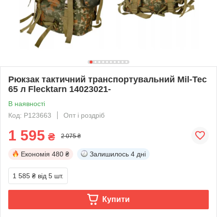
Рюкзак тактичний транспортувальний Mil-Tec
65 л Flecktarn 14023021-
В наявності
Код: P123663
Опт і роздріб
1 595
₴
2 075 ₴
Економія
480 ₴
Залишилось
4 дні
1 585 ₴
від 5 шт.
Купити