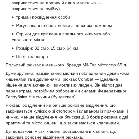
закривається на пряжку й одна маленька —
закривається на змійку)
тримач посвідчення особи
Регульовані плечові лямки з поясним ременем
Стрічки для кріплення спального килимка або
спального мішка
Розміри: 32 см х 15 см х 64 см
Цвет: флектарн
Польовий рюкзак німецького бренда Mil-Tec місткістю 65 л.
Дуже зручний, надзвичайно місткий і обладнаний декількома
кишенями та відділеннями рюкзак Combat — ідеальне
рішення для активних і вимогливих людей. Він відповідає
параметрам, потрібним озброєними силами Федеративної
Республіки Німеччини (бундесвер).
Рюкзак розділений на більше основне відділення, що
закривається куліскою зі стопором і клапаном із пряжками, і
нижнє, менше відділення на блискавці. З боків рюкзака є дві
практичні та місткі кишені, що закриваються клапанами.
Дві додаткові місткі кишені розташовані в клапані, що
закриває основне відділення рюкзака.