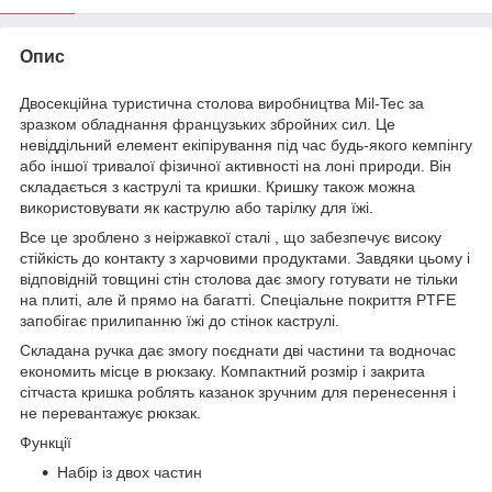
Опис
Двосекційна туристична столова виробництва Mil-Tec за
зразком обладнання французьких збройних сил. Це
невіддільний елемент екіпірування під час будь-якого кемпінгу
або іншої тривалої фізичної активності на лоні природи. Він
складається з каструлі та кришки. Кришку також можна
використовувати як каструлю або тарілку для їжі.
Все це зроблено з неіржавкої сталі , що забезпечує високу
стійкість до контакту з харчовими продуктами. Завдяки цьому і
відповідній товщині стін столова дає змогу готувати не тільки
на плиті, але й прямо на багатті. Спеціальне покриття PTFE
запобігає прилипанню їжі до стінок каструлі.
Складана ручка дає змогу поєднати дві частини та водночас
економить місце в рюкзаку. Компактний розмір і закрита
сітчаста кришка роблять казанок зручним для перенесення і
не перевантажує рюкзак.
Функції
Набір із двох частин