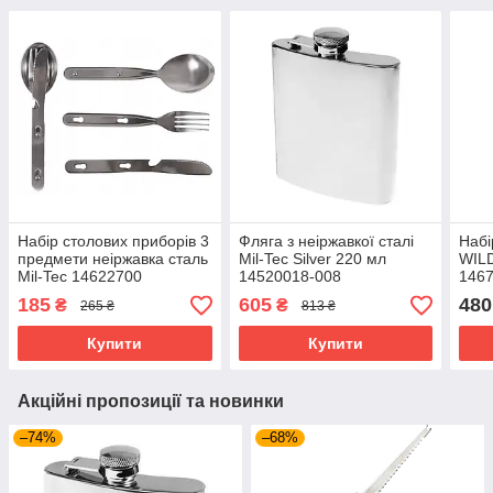
Набір столових приборів 3
Фляга з неіржавкої сталі
Набі
предмети неіржавка сталь
Mil-Tec Silver 220 мл
WIL
Mil-Tec 14622700
14520018-008
146
185
605
480
₴
₴
265 ₴
813 ₴
Купити
Купити
Акційні пропозиції та новинки
–74%
–68%