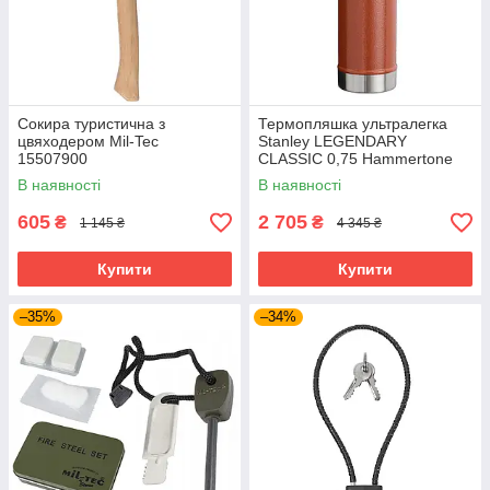
Сокира туристична з
Термопляшка ультралегка
цвяходером Mil-Tec
Stanley LEGENDARY
15507900
CLASSIC 0,75 Hammertone
Clay 10-01612-065
В наявності
В наявності
605
2 705
₴
₴
1 145 ₴
4 345 ₴
Купити
Купити
–35%
–34%