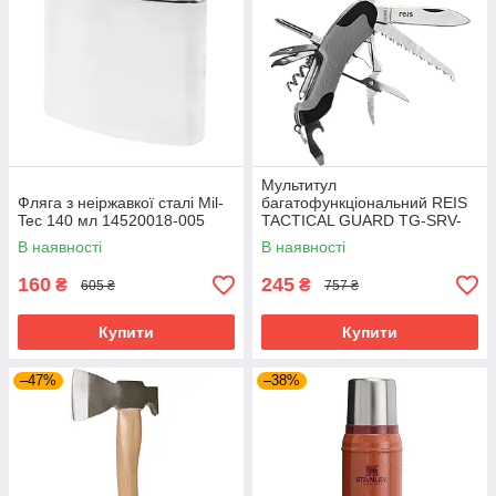
Мультитул
Фляга з неіржавкої сталі Mil-
багатофункціональний REIS
Tec 140 мл 14520018-005
TACTICAL GUARD TG-SRV-
MFKP-R SB сіро-чорний
В наявності
В наявності
160
245
₴
₴
605 ₴
757 ₴
Купити
Купити
–47%
–38%