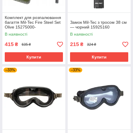
Комплект для розпалювання
багаття Mil-Tec Fire Steel Set
Замок Mil-Tec з тросом 38 см
Olive 15275000-
— чорний 15925160
В наявності
В наявності
415
215
₴
₴
635 ₴
324 ₴
Купити
Купити
–33%
–33%