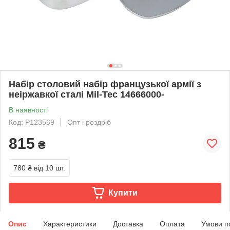
Набір столовий набір французької армії з
неіржавкої сталі Mil-Tec 14666000-
В наявності
Код: P123569
Опт і роздріб
815
₴
780 ₴
від 10 шт.
Купити
Опис
Характеристики
Доставка
Оплата
Умови п