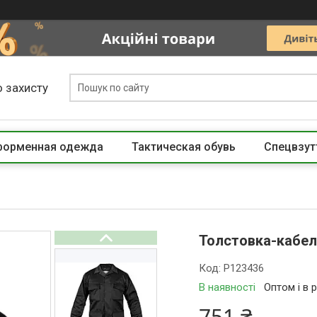
 захисту
 форменная одежда
Тактическая обувь
Спецвзут
Толстовка-кабел
Код:
P123436
В наявності
Оптом і в 
751 ₴