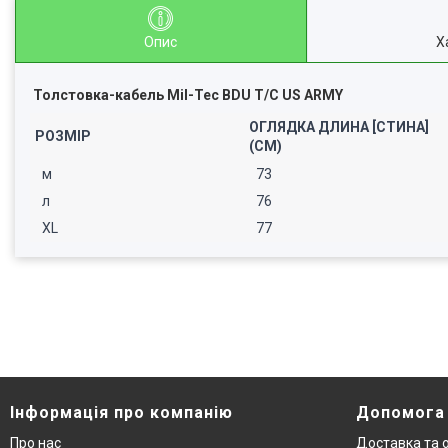
Опис
Х
Толстовка-кабель Mil-Tec BDU T/C US ARMY
ОГЛЯДКА ДЛИНА [СТИНА]
РОЗМІР
(СМ)
м
73
л
76
XL
77
Інформація про компанію
Допомога
Про нас
Доставка та 