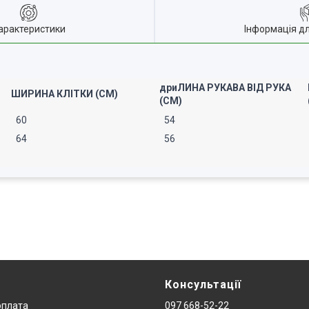
арактеристики
Інформація д
дриЛИНА РУКАВА ВІД РУКА
ШИРИНА КЛІТКИ (СМ)
(СМ)
60
54
64
56
Консультації
оплата
097 668-52-22