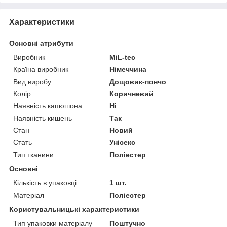
Характеристики
Основні атрибути
Виробник
MiL-tec
Країна виробник
Німеччина
Вид виробу
Дощовик-пончо
Колір
Коричневий
Наявність капюшона
Ні
Наявність кишень
Так
Стан
Новий
Стать
Унісекс
Тип тканини
Поліестер
Основні
Кількість в упаковці
1 шт.
Матеріал
Поліестер
Користувальницькі характеристики
Тип упаковки матеріалу
Поштучно