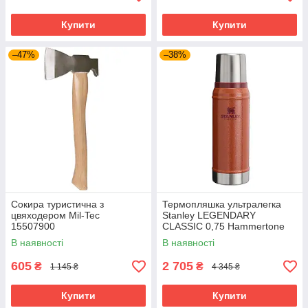
Купити
Купити
–47%
–38%
Сокира туристична з
Термопляшка ультралегка
цвяходером Mil-Tec
Stanley LEGENDARY
15507900
CLASSIC 0,75 Hammertone
Clay 10-01612-065
В наявності
В наявності
605
2 705
₴
₴
1 145 ₴
4 345 ₴
Купити
Купити