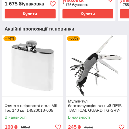
упаковка
упа
1 675
₴/упаковка
2 175 ₴/упаковка
1 755
Купити
Купити
Акційні пропозиції та новинки
–74%
–68%
Мультитул
Фляга з неіржавкої сталі Mil-
багатофункціональний REIS
Tec 140 мл 14520018-005
TACTICAL GUARD TG-SRV-
MFKP-R SB сіро-чорний
В наявності
В наявності
160
245
₴
₴
605 ₴
757 ₴