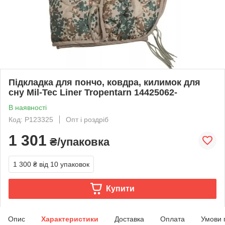
Підкладка для пончо, ковдра, килимок для
сну Mil-Tec Liner Tropentarn 14425062-
В наявності
Код: P123325
Опт і роздріб
1 301
₴/упаковка
1 300 ₴
від 10 упаковок
Купити
Опис
Характеристики
Доставка
Оплата
Умови 