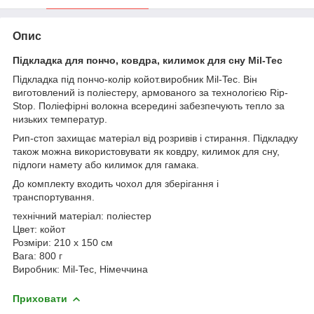
Опис
Підкладка для пончо, ковдра, килимок для сну Mil-Tec
Підкладка під пончо-колір койот.виробник Mil-Tec. Він
виготовлений із поліестеру, армованого за технологією Rip-
Stop. Поліефірні волокна всередині забезпечують тепло за
низьких температур.
Рип-стоп захищає матеріал від розривів і стирання. Підкладку
також можна використовувати як ковдру, килимок для сну,
підлоги намету або килимок для гамака.
До комплекту входить чохол для зберігання і
транспортування.
технічний матеріал: поліестер
Цвет: койот
Розміри: 210 х 150 см
Вага: 800 г
Виробник: Mil-Tec, Німеччина
Приховати