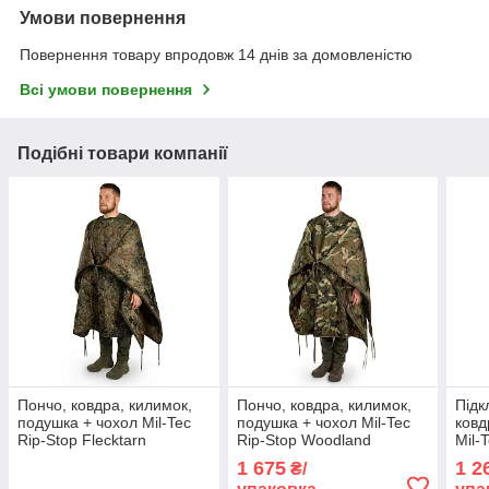
Умови повернення
Повернення товару впродовж 14 днів за домовленістю
Всі умови повернення
Подібні товари компанії
Пончо, ковдра, килимок,
Пончо, ковдра, килимок,
Підк
подушка + чохол Mil-Tec
подушка + чохол Mil-Tec
ковд
Rip-Stop Flecktarn
Rip-Stop Woodland
Mil-
14424521
14424520
144
1 675
1 2
₴/