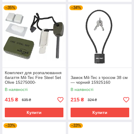
–35%
–34%
Комплект для розпалювання
багаття Mil-Tec Fire Steel Set
Замок Mil-Tec з тросом 38 см
Olive 15275000-
— чорний 15925160
В наявності
В наявності
415
215
₴
₴
635 ₴
324 ₴
Купити
Купити
–33%
–33%