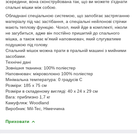
зсередини, вона сконструйована так, що ви можете з'єднати
спальні мішки між собою.
Обладнані спеціальною системою, що запобігає застряганню
матеріалу під час застібання, а спеціальні нейлонові стрічки
мають теплову функцію. Чохол, який йде в комплекті, ніколи
не загубиться, адже він постійно пришитий до спального
мішка, а також має м'який наповнювач, який слугуватиме
подушкою під голову.
Спальний мішок можна прати в пральній машині з мийними
засобами.
Технічні дані
Зовнішня тканина: 100% поліестер
Наповнювач: мікроволокно 100% поліестер
Мінімальна температура: 0 градусів C
Розміри: 185 x 75 см
Розміри в складеному вигляді: 40 x 24 x 29 см
Вага: приблизно 1,7 кг
Камуфляж: Woodland
Виробник: Mil-Tec, Німеччина
Приховати