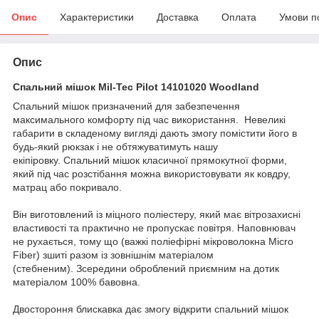
Опис
Характеристики
Доставка
Оплата
Умови п
Опис
Спальний мішок Mil-Tec Pilot 14101020 Woodland
Спальний мішок призначений для забезпечення
максимального комфорту під час використання. Невеликі
габарити в складеному вигляді дають змогу помістити його в
будь-який рюкзак і не обтяжуватимуть нашу
екіпіровку. Спальний мішок класичної прямокутної форми,
який під час розстібання можна використовувати як ковдру,
матрац або покривало.
Він виготовлений із міцного поліестеру, який має вітрозахисні
властивості та практично не пропускає повітря. Наповнювач
не рухається, тому що (важкі поліефірні мікроволокна Micro
Fiber) зшиті разом із зовнішнім матеріалом
(стебненим). Зсередини оброблений приємним на дотик
матеріалом 100% бавовна.
Двостороння блискавка дає змогу відкрити спальний мішок