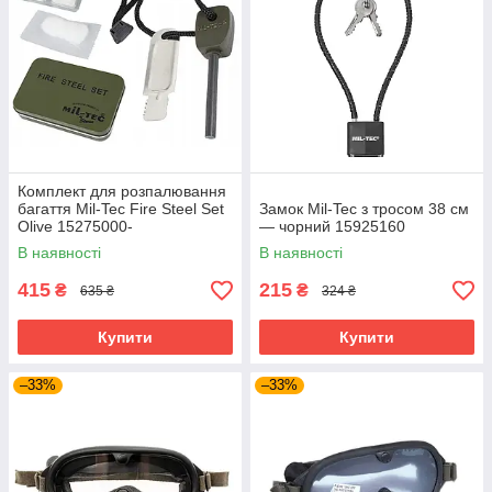
Комплект для розпалювання
багаття Mil-Tec Fire Steel Set
Замок Mil-Tec з тросом 38 см
Olive 15275000-
— чорний 15925160
В наявності
В наявності
415
215
₴
₴
635 ₴
324 ₴
Купити
Купити
–33%
–33%