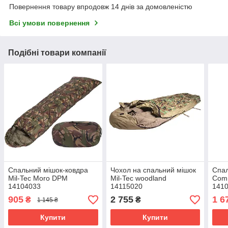
Повернення товару впродовж 14 днів за домовленістю
Всі умови повернення
Подібні товари компанії
Спальний мішок-ковдра
Чохол на спальний мішок
Спал
Mil-Tec Moro DPM
Mil-Tec woodland
Com
14104033
14115020
141
905
2 755
1 6
₴
₴
1 145 ₴
Купити
Купити