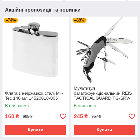
Акційні пропозиції та новинки
–74%
–68%
Мультитул
Фляга з неіржавкої сталі Mil-
багатофункціональний REIS
Tec 140 мл 14520018-005
TACTICAL GUARD TG-SRV-
MFKP-R SB сіро-чорний
В наявності
В наявності
160
245
₴
₴
605 ₴
757 ₴
Купити
Купити