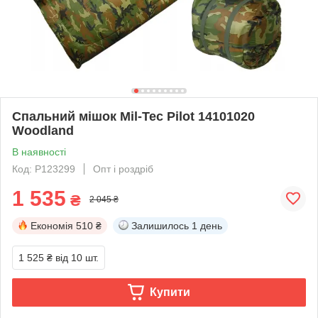
Спальний мішок Mil-Tec Pilot 14101020
Woodland
В наявності
Код: P123299
Опт і роздріб
1 535
₴
2 045 ₴
Економія
510 ₴
Залишилось
1 день
1 525 ₴
від 10 шт.
Купити