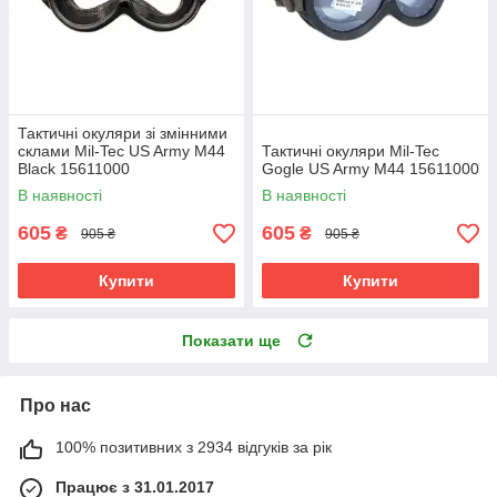
Тактичні окуляри зі змінними
склами Mil-Tec US Army M44
Тактичні окуляри Mil-Tec
Black 15611000
Gogle US Army M44 15611000
В наявності
В наявності
605
605
₴
₴
905 ₴
905 ₴
Купити
Купити
Показати ще
Про нас
100% позитивних з 2934 відгуків за рік
Працює з 31.01.2017