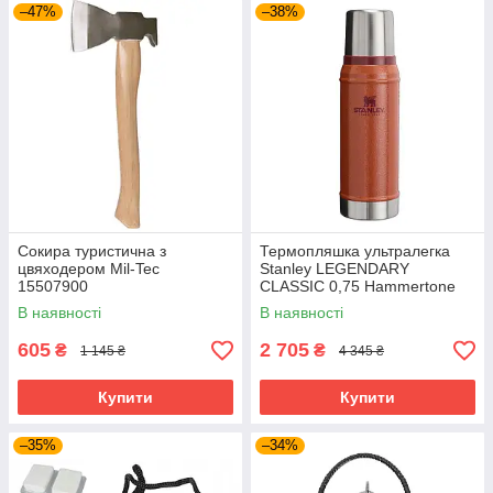
–47%
–38%
Сокира туристична з
Термопляшка ультралегка
цвяходером Mil-Tec
Stanley LEGENDARY
15507900
CLASSIC 0,75 Hammertone
Clay 10-01612-065
В наявності
В наявності
605
2 705
₴
₴
1 145 ₴
4 345 ₴
Купити
Купити
–35%
–34%