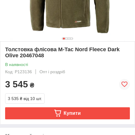
Толстовка флісова M-Tac Nord Fleece Dark
Olive 20467048
В наявності
Код: P123136
Опт і роздріб
3 545
₴
3 535 ₴
від 10 шт.
Купити