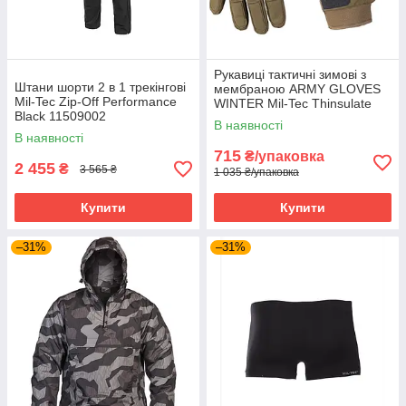
Рукавиці тактичні зимові з
Штани шорти 2 в 1 трекінгові
мембраною ARMY GLOVES
Mil-Tec Zip-Off Performance
WINTER Mil-Tec Thinsulate
Black 11509002
Oliva 12520801
В наявності
В наявності
715
₴/упаковка
2 455
₴
3 565 ₴
1 035 ₴/упаковка
Купити
Купити
–31%
–31%