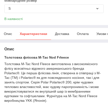
Міжнародний розмір
S
В наявності
Опис
Характеристики
Доставка
Оплата
Умови 
Опис
Толстовка флісова M-Tac Nod Frleece
Толстовка M-Tac Nord Fleece виготовлена з високоякісного
флісу всесвітньо відомого американського бренда
Polartec®. Це перша флісова лінія, створена в співпраці з M-
Tac (TM) і Polartec® як для повсякденного носіння, так і для
занять спортом. Серія Polar Polartec® 200, крім чудових
теплових властивостей, має чудову паропроникність і може
використовуватися як внутрішній шар із мембранними
куртками та софтшелами. Фурнітура на M-Tac Nord Fleece
виробництва YKK (Японія).