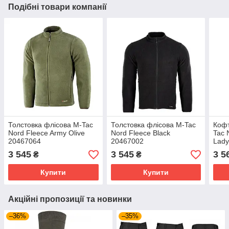
Подібні товари компанії
Толстовка флісова M-Tac
Толстовка флісова M-Tac
Кофт
Nord Fleece Army Olive
Nord Fleece Black
Tac 
20467064
20467002
Lady
205
3 545
3 545
3 5
₴
₴
Купити
Купити
Акційні пропозиції та новинки
–36%
–35%