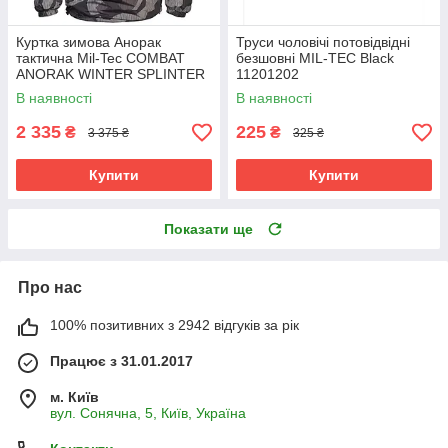
Куртка зимова Анорак
Труси чоловічі потовідвідні
тактична Mil-Tec COMBAT
безшовні MIL-TEC Black
ANORAK WINTER SPLINTER
11201202
NIGHT 10335054
В наявності
В наявності
2 335
225
₴
₴
3 375 ₴
325 ₴
Купити
Купити
Показати ще
Про нас
100% позитивних з 2942 відгуків за рік
Працює з 31.01.2017
м. Київ
вул. Сонячна, 5, Київ, Україна