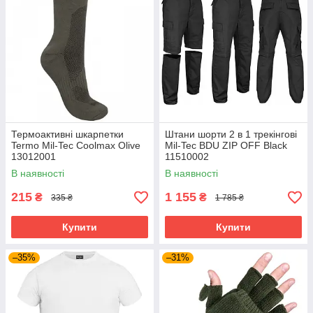
Термоактивні шкарпетки
Штани шорти 2 в 1 трекінгові
Termo Mil-Tec Coolmax Olive
Mil-Tec BDU ZIP OFF Black
13012001
11510002
В наявності
В наявності
215
1 155
₴
₴
335 ₴
1 785 ₴
Купити
Купити
–35%
–31%