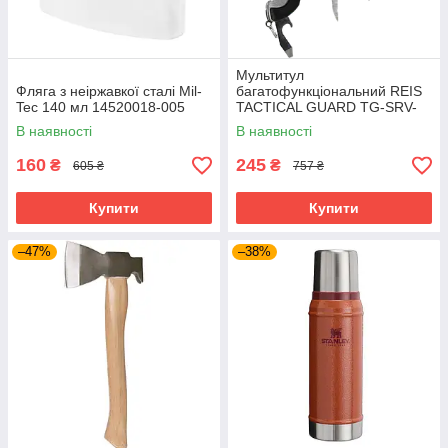
Мультитул
Фляга з неіржавкої сталі Mil-
багатофункціональний REIS
Tec 140 мл 14520018-005
TACTICAL GUARD TG-SRV-
MFKP-R SB сіро-чорний
В наявності
В наявності
160
245
₴
₴
605 ₴
757 ₴
Купити
Купити
–47%
–38%