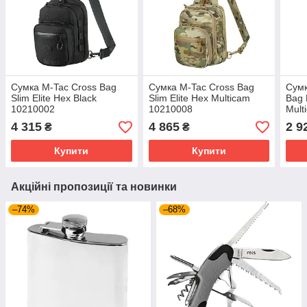
Сумка M-Tac Cross Bag
Сумка M-Tac Cross Bag
Сумк
Slim Elite Hex Black
Slim Elite Hex Multicam
Bag 
10210002
10210008
Mult
4 315
4 865
2 9
₴
₴
Купити
Купити
Акційні пропозиції та новинки
–74%
–68%