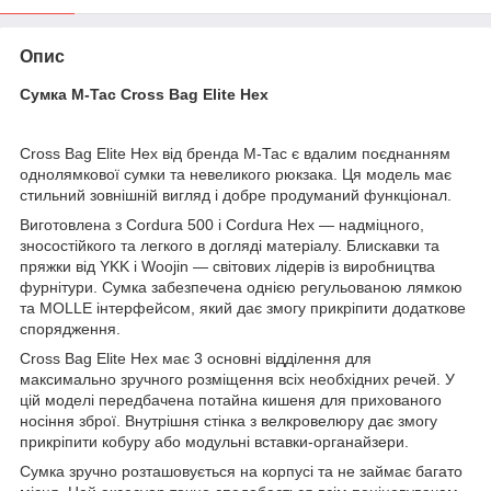
Опис
Сумка M-Tac Cross Bag Elite Hex
Cross Bag Elite Hex від бренда М-Тас є вдалим поєднанням
однолямкової сумки та невеликого рюкзака. Ця модель має
стильний зовнішній вигляд і добре продуманий функціонал.
Виготовлена з Cordura 500 і Cordura Hex — надміцного,
зносостійкого та легкого в догляді матеріалу. Блискавки та
пряжки від YKK і Woojin — світових лідерів із виробництва
фурнітури. Сумка забезпечена однією регульованою лямкою
та MOLLE інтерфейсом, який дає змогу прикріпити додаткове
спорядження.
Cross Bag Elite Hex має 3 основні відділення для
максимально зручного розміщення всіх необхідних речей. У
цій моделі передбачена потайна кишеня для прихованого
носіння зброї. Внутрішня стінка з велкровелюру дає змогу
прикріпити кобуру або модульні вставки-органайзери.
Сумка зручно розташовується на корпусі та не займає багато