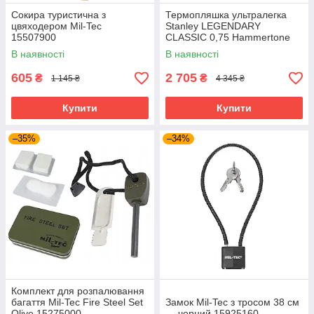
Сокира туристична з
Термопляшка ультралегка
цвяходером Mil-Tec
Stanley LEGENDARY
15507900
CLASSIC 0,75 Hammertone
Clay 10-01612-065
В наявності
В наявності
605
2 705
₴
₴
1 145 ₴
4 345 ₴
Купити
Купити
–35%
–34%
Комплект для розпалювання
багаття Mil-Tec Fire Steel Set
Замок Mil-Tec з тросом 38 см
Olive 15275000-
— чорний 15925160