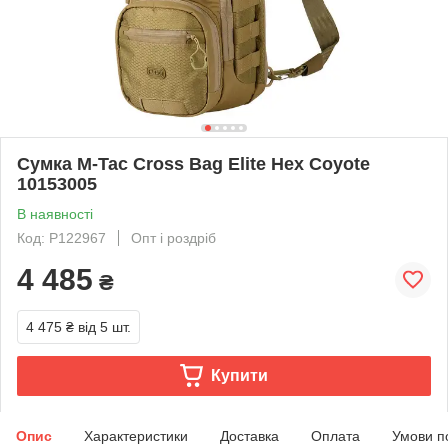
Сумка M-Tac Cross Bag Elite Hex Coyote
10153005
В наявності
Код: P122967
Опт і роздріб
4 485
₴
4 475 ₴
від 5 шт.
Купити
Опис
Характеристики
Доставка
Оплата
Умови п