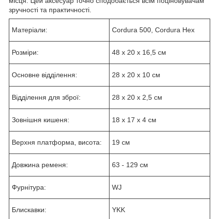
місця. Цей аксесуар точно сподобається всім поціновувачам
зручності та практичності.
Матеріали:
Cordura 500, Cordura Hex
Розміри:
48 х 20 х 16,5 см
Основне відділення:
28 х 20 х 10 см
Відділення для зброї:
28 х 20 х 2,5 см
Зовнішня кишеня:
18 х 17 х 4 см
Верхня платформа, висота:
19 см
Довжина ременя:
63 - 129 см
Фурнітура:
WJ
Блискавки:
YKK