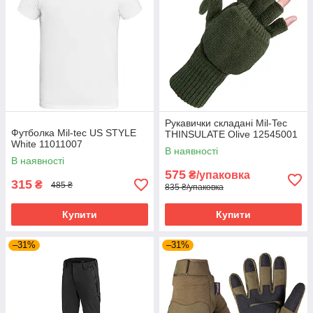
Рукавички складані Mil-Tec
Футболка Mil-tec US STYLE
THINSULATE Olive 12545001
White 11011007
В наявності
В наявності
575
₴/упаковка
315
₴
485 ₴
835 ₴/упаковка
Купити
Купити
–31%
–31%