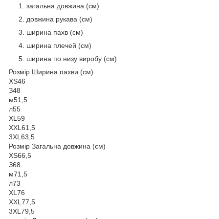
загальна довжина (см)
довжина рукава (см)
ширина пахв (см)
ширина плечей (см)
ширина по низу виробу (см)
Розмір Ширина пахви (см)
XS
46
З
48
м
51,5
л
55
XL
59
ХХL
61,5
3XL
63,5
Розмір Загальна довжина (см)
XS
66,5
З
68
м
71,5
л
73
XL
76
ХХL
77,5
3XL
79,5