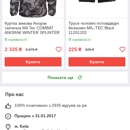
Куртка зимова Анорак
Труси чоловічі потовідвідні
тактична Mil-Tec COMBAT
безшовні MIL-TEC Black
ANORAK WINTER SPLINTER
11201202
NIGHT 10335054
В наявності
В наявності
2 335
225
₴
₴
3 375 ₴
325 ₴
Купити
Купити
Показати ще
Про нас
100% позитивних з 2935 відгуків за рік
Працює з 31.01.2017
м. Київ