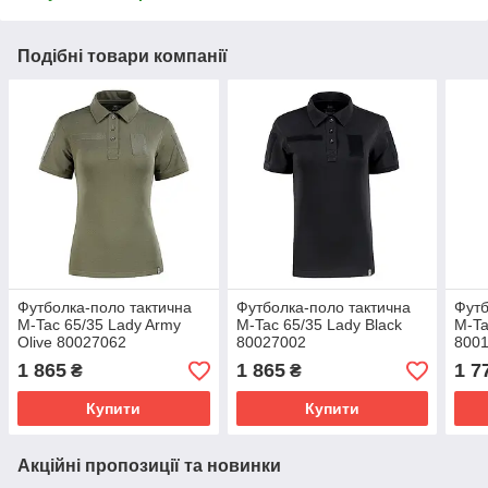
Подібні товари компанії
Футболка-поло тактична
Футболка-поло тактична
Футб
M-Tac 65/35 Lady Army
M-Tac 65/35 Lady Black
M-Ta
Olive 80027062
80027002
800
1 865
1 865
1 7
₴
₴
Купити
Купити
Акційні пропозиції та новинки