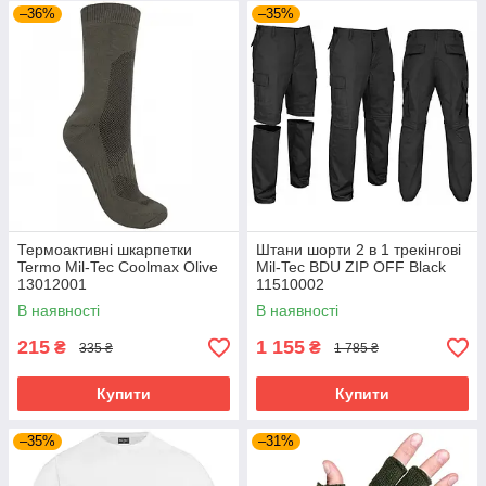
–36%
–35%
Термоактивні шкарпетки
Штани шорти 2 в 1 трекінгові
Termo Mil-Tec Coolmax Olive
Mil-Tec BDU ZIP OFF Black
13012001
11510002
В наявності
В наявності
215
1 155
₴
₴
335 ₴
1 785 ₴
Купити
Купити
–35%
–31%