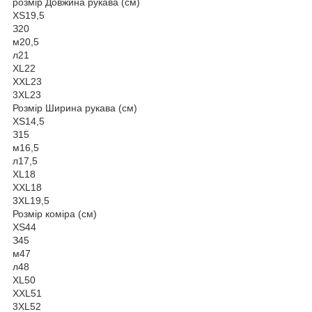
розмір Довжина рукава (см)
XS
19,5
З
20
м
20,5
л
21
XL
22
ХХL
23
3XL
23
Розмір Ширина рукава (см)
XS
14,5
З
15
м
16,5
л
17,5
XL
18
ХХL
18
3XL
19,5
Розмір коміра (см)
XS
44
З
45
м
47
л
48
XL
50
ХХL
51
3XL
52