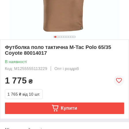
Футболка поло тактична M-Tac Polo 65/35
Coyote 80014017
В наявності
Код: M1255555113229
Опт і роздріб
1 775
₴
1 765 ₴
від 10 шт.
Купити