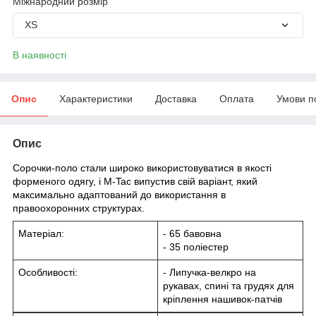
Міжнародний розмір
XS
В наявності
Опис
Характеристики
Доставка
Оплата
Умови п
Опис
Сорочки-поло стали широко використовуватися в якості
форменого одягу, і M-Tac випустив свій варіант
, який
максимально адаптований до використання в
правоохоронних структурах.
Матеріал:
- 65 бавовна
- 35 поліестер
Особливості:
- Липучка-велкро на
рукавах, спині та грудях для
кріплення нашивок-патчів