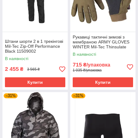
Рукавиці тактичні зимові з
Штани шорти 2 в 1 трекінгові
мембраною ARMY GLOVES
Mil-Tec Zip-Off Performance
WINTER Mil-Tec Thinsulate
Black 11509002
Oliva 12520801
В наявності
В наявності
715
₴/упаковка
2 455
₴
3 565 ₴
1 035 ₴/упаковка
Купити
Купити
–31%
–31%