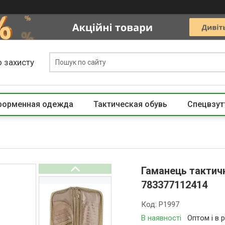
 захисту
 форменная одежда
Тактическая обувь
Спецвзут
Гаманець тактичн
783377112414
Код:
P1997
В наявності
Оптом і в 