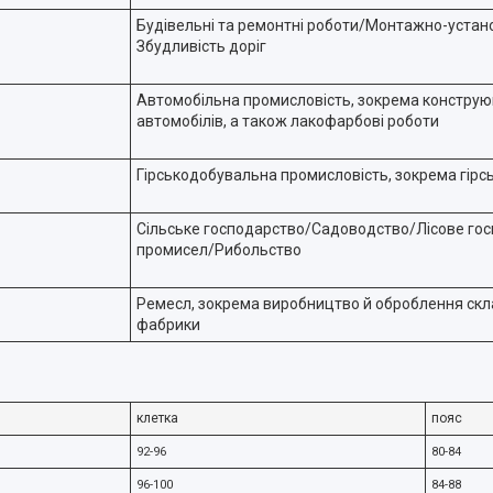
Будівельні та ремонтні роботи/Монтажно-устан
Збудливість доріг
Автомобільна промисловість, зокрема конструю
автомобілів, а також лакофарбові роботи
Гірськодобувальна промисловість, зокрема гірс
Сільське господарство/Садоводство/Лісове го
промисел/Рибольство
Ремесл, зокрема виробництво й оброблення скла
фабрики
клетка
пояс
92-96
80-84
96-100
84-88