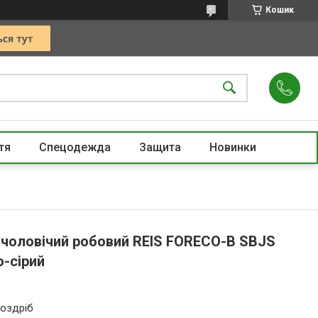
Кошик
тя
Спецодежда
Защита
Новинки
 чоловічий робовий REIS FORECO-B SBJS
о-сірий
роздріб