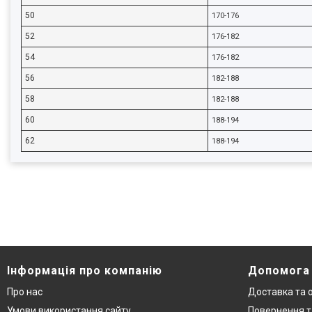
50
170-176
52
176-182
54
176-182
56
182-188
58
182-188
60
188-194
62
188-194
Інформація про компанію
Допомога
Про нас
Доставка та 
Умови використання сайту
Повернення т