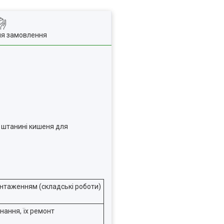
ля замовлення
на штанині кишеня для
антаженням (складські роботи)
нання, їх ремонт