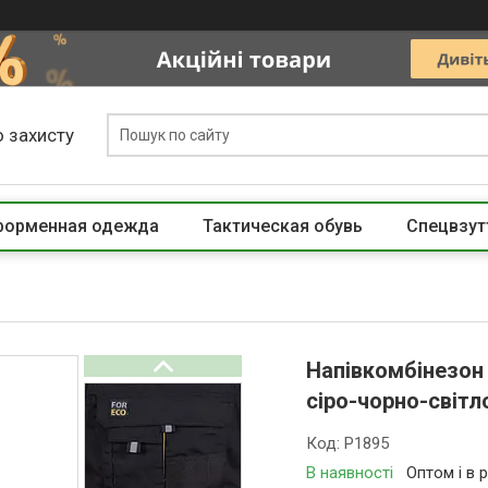
 захисту
 форменная одежда
Тактическая обувь
Спецвзут
Напівкомбінезон
сіро-чорно-світл
Код:
P1895
В наявності
Оптом і в 