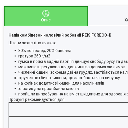
Опис
Х
Напівкомбінезон чоловічий робовий REIS FORECO-B
Штани захисні на лямках.
80% поліестер, 20% бавовна
гратура 260 г/м2
гумка в поясі в задній партії підвищує свободу руху та да
можливість регулювання довжини за допомогою лямок
численні кишені, зокрема дві на грудях, застібаються на л
інструментів і бічна кишеня, що застібається на липучку
на колінах додаткові кишені для наколінників
хлястик для пристібання ключів
пройшли випробування на вміст шкідливих для здоров'я 
Продукт рекомендується для