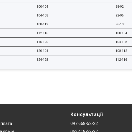
100-104
88-92
104-108
92-96
108-112
96-100
112-116
100-104
116-120
104-108
120-124
108-112
124-128
112-116
Консультації
оплата
097 668-52-22
а обмін
063 418-52-22