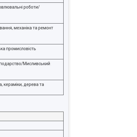
овлювальні роботи/
вання, механіка та ремонт
ька промисловість
сподарство/Мисливський
, кераміки, дерева та