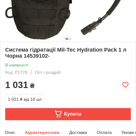
Система гідратації Mil-Tec Hydration Pack 1 л
Чорна 14539102-
В наявності
Код: P1729
Опт і роздріб
1 031
₴
1 021 ₴
від 10 шт.
Купити
Опис
Характеристики
Доставка
Оплата
Умови 