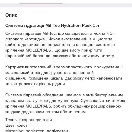
Опис
Система гідратації Mil-Tec Hydration Pack 1 л
Система гідратації Mil-Tec, що складається з чохла й 1-
літрового картриджа . Чохол виготовлений із міцного та
стійкого до стирання полиэстера и оснащен системою
кріплення MOLLE/PALS , що дає змогу прикріпити
гідратаційний балон до рюкзаку або тактичному жилету .
Картридж виготовлений із термопластичного полиуретана і
має великий отвір для зручного заповнення й
очищення. Розміщена шкала дає змогу легко наповнювати
та контролювати рівень рідини.
Система гідратації обладнана шлангом з антибактеріальним
клапаном і заглушкою для мундштука. Сумісність з системою
кріплення MOLLE/PALS. робить обкладинку розширюваною
завдяки додатковим лоткам або кишеням.
Технічні характеристики
Цвет: койот
Матеріал: поліестер, поліуретан