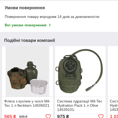
Умови повернення
Повернення товару впродовж 14 днів за домовленістю
Всі умови повернення
Подібні товари компанії
Фляга з кухлем у чохлі Mil-
Система гідратації Mil-Tec
Сист
Tec 1 л flecktarn 14506021
Hydration Pack 1 л Olive
Hydr
14539101-
145
565
975
1 0
₴
₴
695 ₴