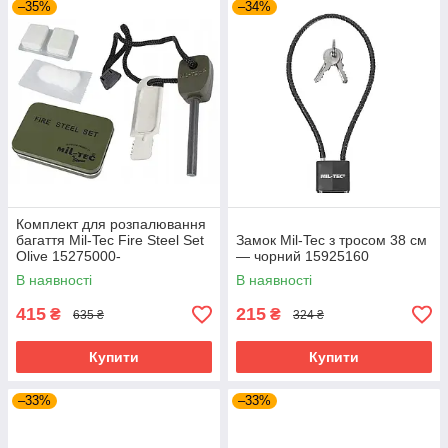
–35%
–34%
Комплект для розпалювання
багаття Mil-Tec Fire Steel Set
Замок Mil-Tec з тросом 38 см
Olive 15275000-
— чорний 15925160
В наявності
В наявності
415
215
₴
₴
635 ₴
324 ₴
Купити
Купити
–33%
–33%