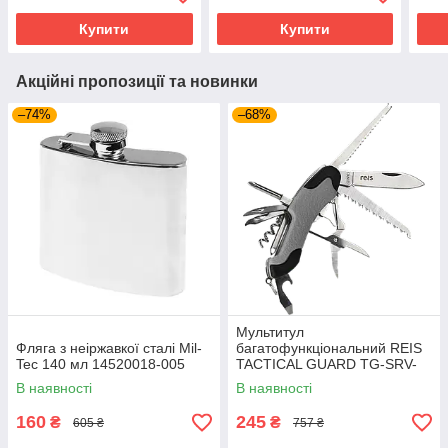
Купити
Купити
Акційні пропозиції та новинки
–74%
–68%
Мультитул
Фляга з неіржавкої сталі Mil-
багатофункціональний REIS
Tec 140 мл 14520018-005
TACTICAL GUARD TG-SRV-
MFKP-R SB сіро-чорний
В наявності
В наявності
160
245
₴
₴
605 ₴
757 ₴