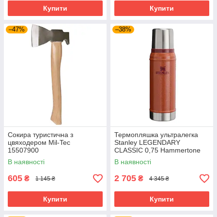
Купити
Купити
–47%
–38%
Сокира туристична з
Термопляшка ультралегка
цвяходером Mil-Tec
Stanley LEGENDARY
15507900
CLASSIC 0,75 Hammertone
Clay 10-01612-065
В наявності
В наявності
605
2 705
₴
₴
1 145 ₴
4 345 ₴
Купити
Купити