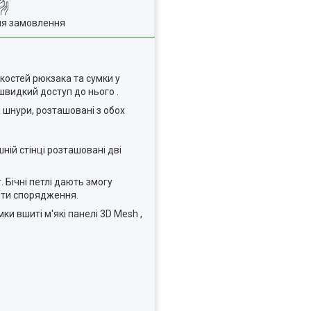
ля замовлення
костей рюкзака та сумки у
швидкий доступ до нього .
і шнури, розташовані з обох
ній стінці розташовані дві
 Бічні петлі дають змогу
мети спорядження.
и вшиті м'які панелі 3D Mesh ,