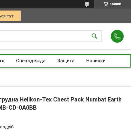
Кошик
тя
Спецодежда
Защита
Новинки
рудна Helikon-Tex Chest Pack Numbat Earth
NMB-CD-0A0BB
роздріб