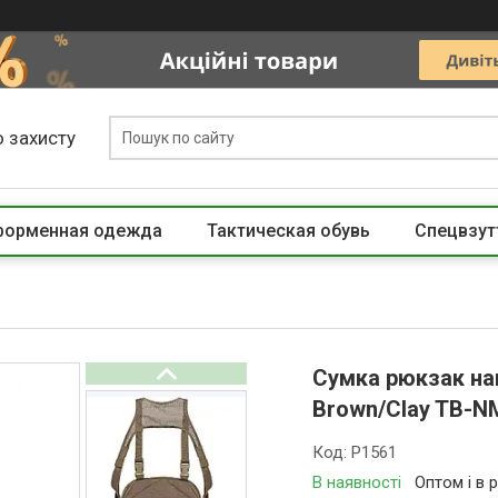
 захисту
 форменная одежда
Тактическая обувь
Спецвзут
Сумка рюкзак наг
Brown/Clay TB-
Код:
P1561
В наявності
Оптом і в 