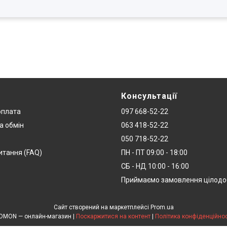
Консультації
оплата
097 668-52-22
а обмін
063 418-52-22
050 718-52-22
итання (FAQ)
ПН - ПТ 09:00 - 18:00
СБ - НД 10:00 - 16:00
Приймаємо замовлення цілод
Сайт створений на маркетплейсі
Prom.ua
DOMON — онлайн-магазин |
Поскаржитися на контент
|
Політика конфіденційнос