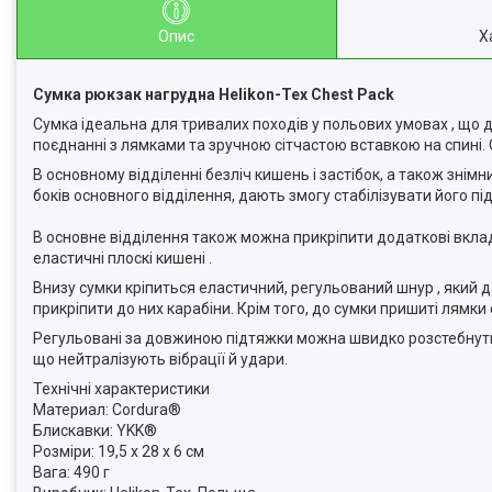
Опис
Х
Сумка рюкзак нагрудна Helikon-Tex Chest Pack
Сумка ідеальна для тривалих походів у польових умовах , що 
поєднанні з лямками та зручною сітчастою вставкою на спині
В основному відділенні безліч кишень і застібок, а також знімн
боків основного відділення, дають змогу стабілізувати його під
В основне відділення також можна прикріпити додаткові вкладк
еластичні плоскі кишені .
Внизу сумки кріпиться еластичний, регульований шнур , який д
прикріпити до них карабіни. Крім того, до сумки пришиті лям
Регульовані за довжиною підтяжки можна швидко розстебнути за
що нейтралізують вібрації й удари.
Технічні характеристики
Материал: Cordura®
Блискавки: YKK®
Розміри: 19,5 x 28 x 6 см
Вага: 490 г