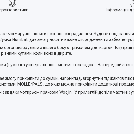
арактеристики
Інформація д
дає змогу зручно носити основне спорядження. Чудове поєднання я
. Сумка Numbat дає змогу носити важке спорядження й забезпечує 
ий органайзер , який з іншого боку є тримачем для карток . Внутрішн
 різними кутами, коли воно відкрите.
и (сумісні з універсальною системою вкладок ). На передній зовніш
ає змогу прикріпити до сумки, наприклад, згорнутий піджак/світшот.
ки системи MOLLE/PALS , до яких можна прикріпити додаткові пред
вдяки чотирьом пряжкам Woojin . У прилеглій до тіла частині сумк