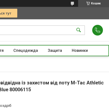
Кошик
тя
Спецодежда
Защита
Новинки
ідвідна із захистом від поту M-Tac Athletic
 Blue 80006115
роздріб