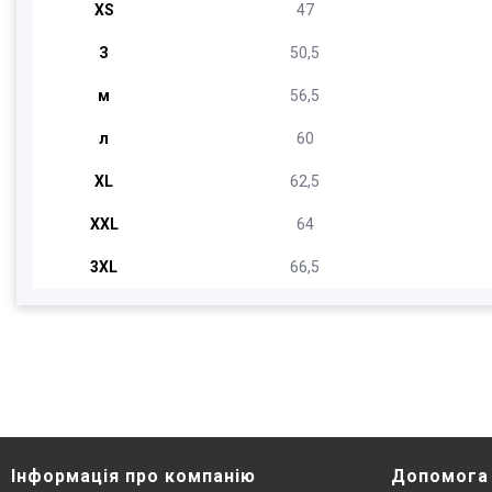
XS
47
З
50,5
м
56,5
л
60
XL
62,5
ХХL
64
3XL
66,5
Інформація про компанію
Допомога