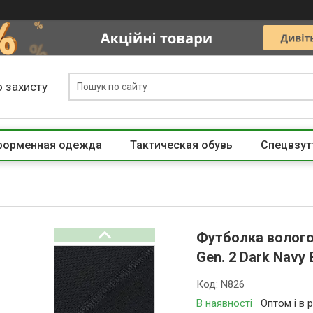
 захисту
 форменная одежда
Тактическая обувь
Спецвзут
Футболка вологов
Gen. 2 Dark Navy
Код:
N826
В наявності
Оптом і в 