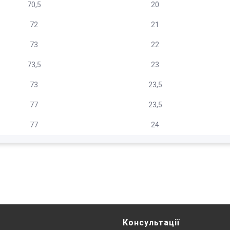
70,5
20
72
21
73
22
73,5
23
73
23,5
77
23,5
77
24
Консультації