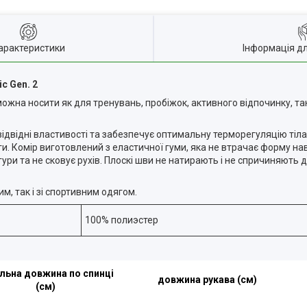
арактеристики
Інформація д
c Gen. 2
можна носити як для тренувань, пробіжок, активного відпочинку, та
ідвідні властивості та забезпечує оптимальну терморегуляцію тіла.
и. Комір виготовлений з еластичної гуми, яка не втрачає форму на
гури та не сковує рухів. Плоскі шви не натирають і не спричиняють
м, так і зі спортивним одягом.
100% полиэстер
льна довжина по спинці
довжина рукава (см)
(см)