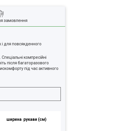
ля замовлення
к і для повсякденного
 Спеціальні компресійні
віть після багаторазового
 дискомфорту під час активного
ширина рукави
(см)