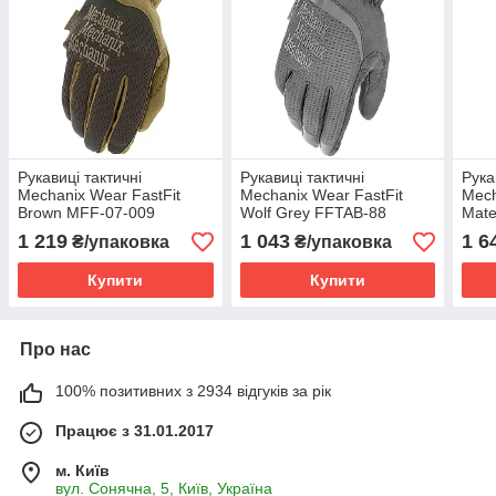
Рукавиці тактичні
Рукавиці тактичні
Рука
Mechanix Wear FastFit
Mechanix Wear FastFit
Mech
Brown MFF-07-009
Wolf Grey FFTAB-88
Mate
75
1 219
1 043
1 6
₴/упаковка
₴/упаковка
Купити
Купити
Про нас
100% позитивних з 2934 відгуків за рік
Працює з 31.01.2017
м. Київ
вул. Сонячна, 5, Київ, Україна