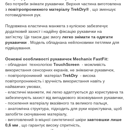
без потреби знімати рукавички.
Верхня частина виготовлена
з
повітропроникного матеріалу TrekDry®
, що зменшує
потовиділення рук.
Подовжена еластична манжета з куліскою забезпечує
додатковий захист і надійну фіксацію рукавички на
зап'ястку.
Це також дає змогу
легко знімати та одягати
рукавички
.
Модель обладнана нейлоновими петлями для
підвішування.
Основні особливості рукавичок Mechanix FastFit:
- обладнані технологією
TouchScreen
- можливість
використання сенсорних екранів, не знімаючи рукавичок,
- повітропроникний матеріал
TrekDry
- висока
повітропроникність і зручність використання навіть у
найважчих умовах,
- еластичні манжети, які легко адаптуються до користувача та
забезпечують захист від випадкового зісковзування рукавички,
- посилення матеріалу вказівного та великого пальця,
- анатомічна структура, підходить для руки користувача, щоб
запобігти скочуванню матеріалу,
- виготовлений із міцної синтетичної шкіри
завтовшки лише
0,6 мм
, що гарантує високу спритність,