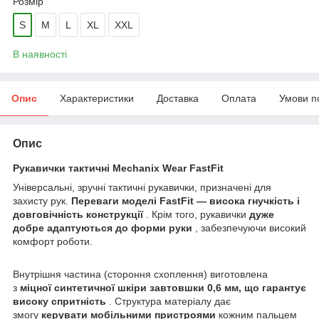
Розмір
S
M
L
XL
XXL
В наявності
Опис
Характеристики
Доставка
Оплата
Умови п
Опис
Рукавички тактичні Mechanix Wear FastFit
Універсальні, зручні тактичні рукавички, призначені для
захисту рук.
Переваги моделі FastFit — висока гнучкість і
довговічність конструкції
.
Крім того, рукавички
дуже
добре адаптуються до форми руки
, забезпечуючи високий
комфорт роботи.
Внутрішня частина (стороння схоплення) виготовлена
з
міцної синтетичної шкіри завтовшки 0,6 мм, що гарантує
високу спритність
.
Структура матеріалу дає
змогу
керувати мобільними пристроями
кожним пальцем