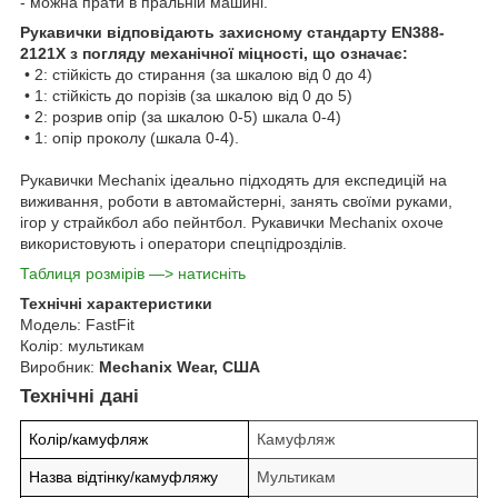
- можна прати в пральній машині.
Рукавички відповідають захисному стандарту EN388-
2121X з погляду механічної міцності, що означає:
• 2: стійкість до стирання (за шкалою від 0 до 4)
• 1: стійкість до порізів (за шкалою від 0 до 5)
• 2: розрив опір (за шкалою 0-5) шкала 0-4)
• 1: опір проколу (шкала 0-4).
Рукавички Mechanix ідеально підходять для експедицій на
виживання, роботи в автомайстерні, занять своїми руками,
ігор у страйкбол або пейнтбол.
Рукавички Mechanix охоче
використовують і оператори спецпідрозділів.
Таблиця розмірів —> натисніть
Технічні характеристики
Модель: FastFit
Колір: мультикам
Виробник:
Mechanix Wear, США
Технічні дані
Колір/камуфляж
Камуфляж
Назва відтінку/камуфляжу
Мультикам