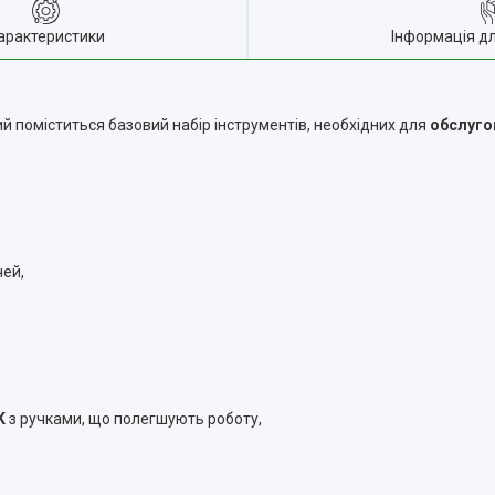
арактеристики
Інформація д
кий поміститься базовий набір інструментів, необхідних для
обслуго
чей,
K
з ручками, що полегшують роботу,