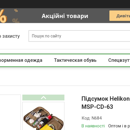
 захисту
 форменная одежда
Тактическая обувь
Спецвзут
Підсумок Helikon
MSP-CD-63
Код:
N684
В наявності
Оптом і в 