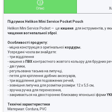
Опис
Х
Підсумок Helikon Mini Service Pocket Pouch
Helikon Mini Service Pocket — це
кишеня
для інструментів, у я
чищення вогнепальної зброї
.
Особливості продукту:
- міцна конструкція з оригінальної
кордуры.
Усередині чохла ви знайдете:
- три відділення
- кишеня з
ПВХ
контрастного жовтого кольору для брудних ре
- дві гумки,
- регульована тасьма на липучці,
- петля для кріплення дрібних аксесуарів,
- три відділення для подовжених речей,
- зовнішня липучка для розмітки розміри: 12 х 5,5 см,
- зручна ручка для перенесення,
- закривається на двосторонню блискавку японської фірми
YK
Технічні характеристики
Материал: Cordura, PVC