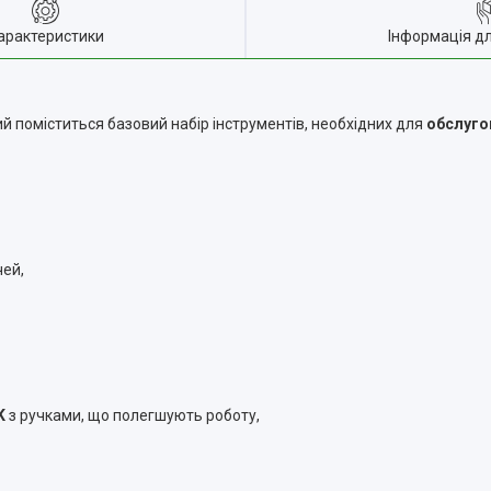
арактеристики
Інформація д
кий поміститься базовий набір інструментів, необхідних для
обслуго
чей,
K
з ручками, що полегшують роботу,