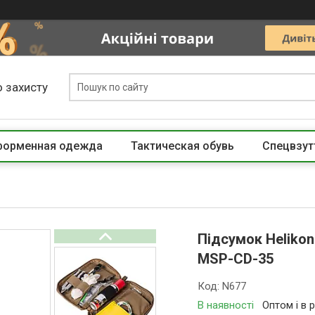
 захисту
 форменная одежда
Тактическая обувь
Спецвзут
Підсумок Helikon
MSP-CD-35
Код:
N677
В наявності
Оптом і в 