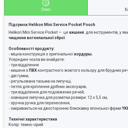
Опис
Х
Підсумок Helikon Mini Service Pocket Pouch
Helikon Mini Service Pocket — це
кишеня
для інструментів, у я
чищення вогнепальної зброї
.
Особливості продукту:
- міцна конструкція з оригінальної
кордуры.
Усередині чохла ви знайдете:
- три відділення
- кишеня з
ПВХ
контрастного жовтого кольору для брудних ре
- дві гумки,
- регульована тасьма на липучці,
- петля для кріплення дрібних аксесуарів,
- три відділення для подовжених речей,
- зовнішня липучка для розмітки розміри: 12 х 5,5 см,
- зручна ручка для перенесення,
- закривається на двосторонню блискавку японської фірми
YK
Технічні характеристики
Колір: темно-сірий