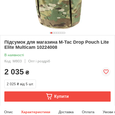
Підсумок для магазина M-Tac Drop Pouch Lite
Elite Multicam 10224008
В наявності
Код: M803
Опт і роздріб
2 035
₴
2 025 ₴
від 5 шт.
Купити
Опис
Характеристики
Доставка
Оплата
Умови 