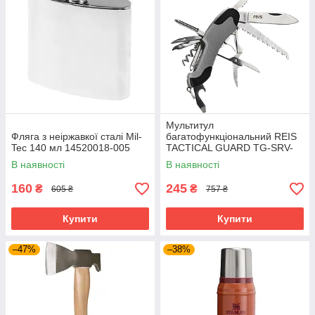
Мультитул
Фляга з неіржавкої сталі Mil-
багатофункціональний REIS
Tec 140 мл 14520018-005
TACTICAL GUARD TG-SRV-
MFKP-R SB сіро-чорний
В наявності
В наявності
160
245
₴
₴
605 ₴
757 ₴
Купити
Купити
–47%
–38%