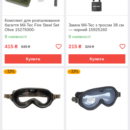
Комплект для розпалювання
багаття Mil-Tec Fire Steel Set
Замок Mil-Tec з тросом 38 см
Olive 15275000-
— чорний 15925160
В наявності
В наявності
415
215
₴
₴
635 ₴
324 ₴
Купити
Купити
–33%
–33%