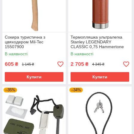
Сокира туристична з
Термопляшка ультралегка
цвяходером Mil-Tec
Stanley LEGENDARY
15507900
CLASSIC 0,75 Hammertone
Clay 10-01612-065
В наявності
В наявності
605
2 705
₴
₴
1 145 ₴
4 345 ₴
Купити
Купити
–35%
–34%