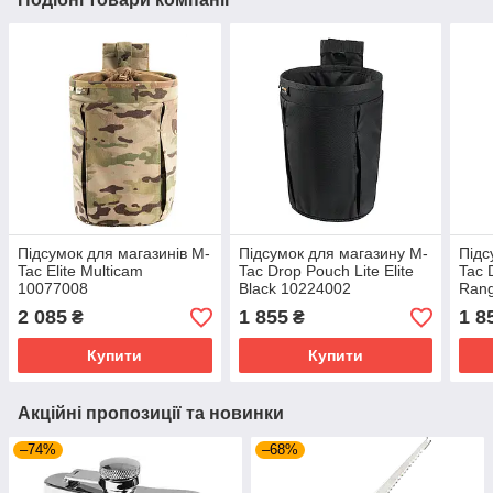
Підсумок для магазинів M-
Підсумок для магазину M-
Підс
Tac Elite Multicam
Tac Drop Pouch Lite Elite
Tac 
10077008
Black 10224002
Rang
2 085
1 855
1 8
₴
₴
Купити
Купити
Акційні пропозиції та новинки
–74%
–68%