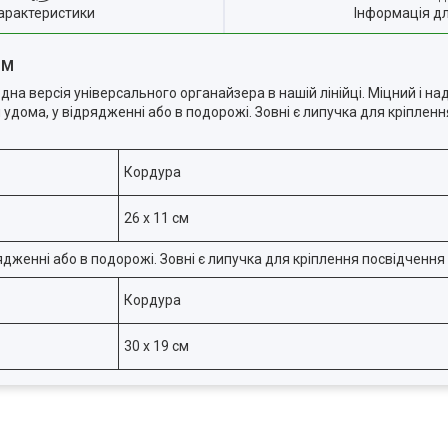
арактеристики
Інформація д
5-M
на версія універсального органайзера в нашій лінійці. Міцний і над
 удома, у відрядженні або в подорожі. Зовні є липучка для кріплен
Кордура
26 х 11 см
рядженні або в подорожі. Зовні є липучка для кріплення посвідченн
Кордура
30 х 19 см