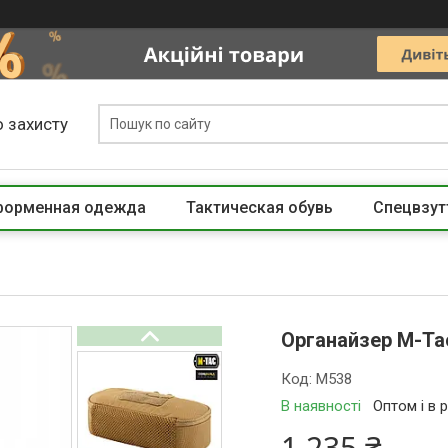
 захисту
 форменная одежда
Тактическая обувь
Спецвзут
Органайзер M-Tac
Код:
M538
В наявності
Оптом і в 
1 235 ₴