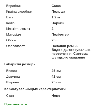
Виробник
Camo
Країна виробник
Польща
Вага
1.2 кг
Колір
Чорний
Кількість лямок
2
Матеріал
Поліестер
Об`єм
25 л
Особливості
Поясний ремінь,
Водовідштовхувальне
просочення, Система
швидкого скидання
Габаритні розміри
Висота
25 см
Довжина
42 см
Ширина
25 см
Користувальницькі характеристики
Стан
Нове
Приховати