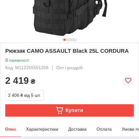
Рюкзак CAMO ASSAULT Black 25L CORDURA
В наявності
Код: M112255551258
Опт і роздріб
2 419
₴
2 406 ₴
від 5 шт.
Купити
Опис
Характеристики
Доставка
Оплата
Умови п