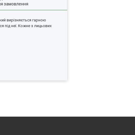
ля замовлення
який вирізняється гарною
 під неї.
Кожне з лицьових