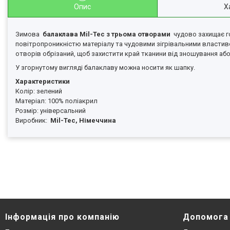
Опис
Х
Зимова
балаклава Mil-Tec з трьома отворами
чудово захищає г
повітропроникністю матеріалу та чудовими зігрівальними властив
отворів обрізаний, щоб захистити край тканини від зношування аб
У згорнутому вигляді балаклаву можна носити як шапку.
Характеристики
Колір: зелений
Матеріал: 100% поліакрил
Розмір: універсальний
Виробник:
Mil-Tec, Німеччина
Інформація про компанію
Допомога