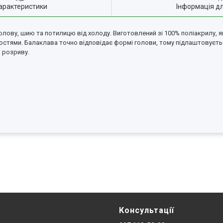
арактеристики
Інформація д
олову, шию та потилицю від холоду.
Виготовлений зі 100% поліакрилу, 
остями.
Балаклава точно відповідає формі голови, тому підлаштовується
о розриву.
Консультації