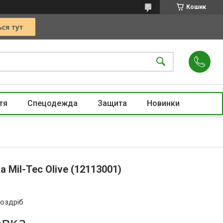
Кошик
тя
Спецодежда
Защита
Новинки
 Mil-Tec Olive (12113001)
роздріб
овка