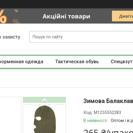
 захисту
 форменная одежда
Тактическая обувь
Спецвзут
Зимова Балаклава
Код:
M1255552283
В наявності
Оптом і в 
265 ₴/упак