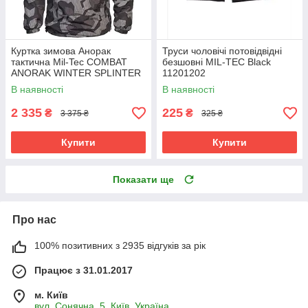
Куртка зимова Анорак
Труси чоловічі потовідвідні
тактична Mil-Tec COMBAT
безшовні MIL-TEC Black
ANORAK WINTER SPLINTER
11201202
NIGHT 10335054
В наявності
В наявності
2 335
225
₴
₴
3 375 ₴
325 ₴
Купити
Купити
Показати ще
Про нас
100% позитивних з 2935 відгуків за рік
Працює з 31.01.2017
м. Київ
вул. Сонячна, 5, Київ, Україна