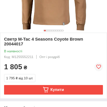
Светр M-Tac 4 Seasons Coyote Brown
20044017
В наявності
Код: M1255552211
Опт і роздріб
1 805
₴
1 795 ₴
від 10 шт.
Купити