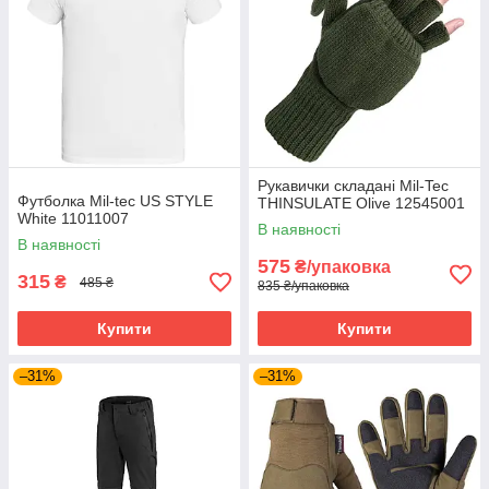
Рукавички складані Mil-Tec
Футболка Mil-tec US STYLE
THINSULATE Olive 12545001
White 11011007
В наявності
В наявності
575
₴/упаковка
315
₴
485 ₴
835 ₴/упаковка
Купити
Купити
–31%
–31%