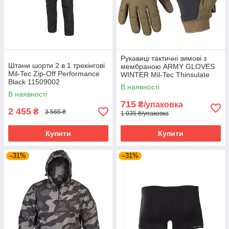
Рукавиці тактичні зимові з
Штани шорти 2 в 1 трекінгові
мембраною ARMY GLOVES
Mil-Tec Zip-Off Performance
WINTER Mil-Tec Thinsulate
Black 11509002
Oliva 12520801
В наявності
В наявності
715
₴/упаковка
2 455
₴
3 565 ₴
1 035 ₴/упаковка
Купити
Купити
–31%
–31%