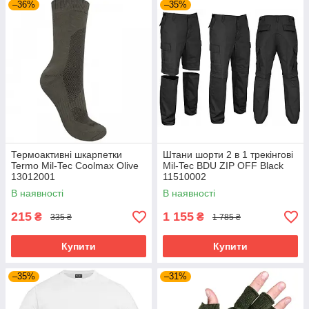
–36%
–35%
Термоактивні шкарпетки
Штани шорти 2 в 1 трекінгові
Termo Mil-Tec Coolmax Olive
Mil-Tec BDU ZIP OFF Black
13012001
11510002
В наявності
В наявності
215
1 155
₴
₴
335 ₴
1 785 ₴
Купити
Купити
–35%
–31%