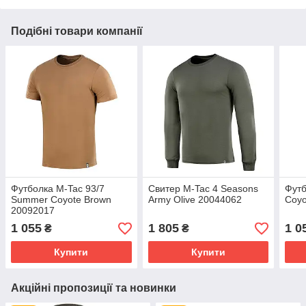
Подібні товари компанії
Футболка M-Tac 93/7
Свитер M-Tac 4 Seasons
Футб
Summer Coyote Brown
Army Olive 20044062
Coyo
20092017
1 055
1 805
1 0
₴
₴
Купити
Купити
Акційні пропозиції та новинки