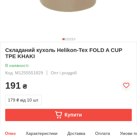
Складаний кухоль Helikon-Tex FOLD A CUP
TPE KHAKI
В наявності
Код: M1255551829
Опт і роздріб
191
₴
179 ₴
від 10 шт.
Купити
Опис
Характеристики
Доставка
Оплата
Умови п