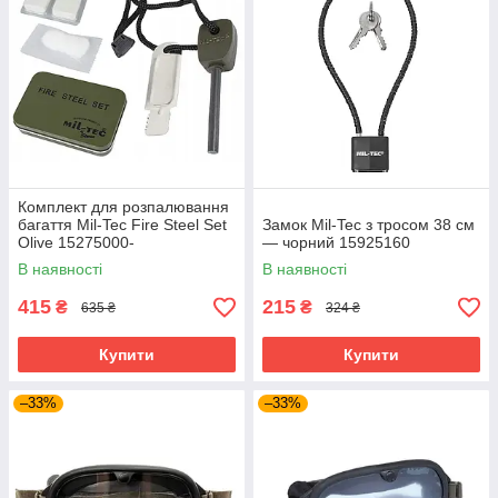
Комплект для розпалювання
багаття Mil-Tec Fire Steel Set
Замок Mil-Tec з тросом 38 см
Olive 15275000-
— чорний 15925160
В наявності
В наявності
415
215
₴
₴
635 ₴
324 ₴
Купити
Купити
–33%
–33%