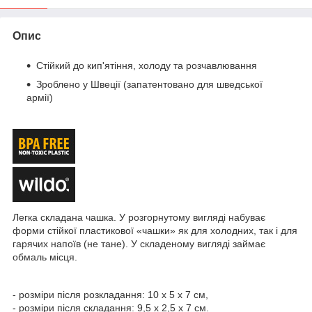
Опис
Стійкий до кип'ятіння, холоду та розчавлювання
Зроблено у Швеції (запатентовано для шведської
армії)
Легка складана чашка. У розгорнутому вигляді набуває
форми стійкої пластикової «чашки» як для холодних, так і для
гарячих напоїв (не тане). У складеному вигляді займає
обмаль місця.
- розміри після розкладання: 10 х 5 х 7 см,
- розміри після складання: 9,5 х 2,5 х 7 см.