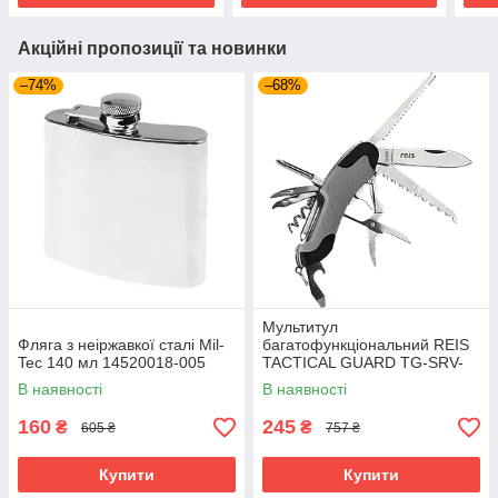
Акційні пропозиції та новинки
–74%
–68%
Мультитул
Фляга з неіржавкої сталі Mil-
багатофункціональний REIS
Tec 140 мл 14520018-005
TACTICAL GUARD TG-SRV-
MFKP-R SB сіро-чорний
В наявності
В наявності
160
245
₴
₴
605 ₴
757 ₴
Купити
Купити