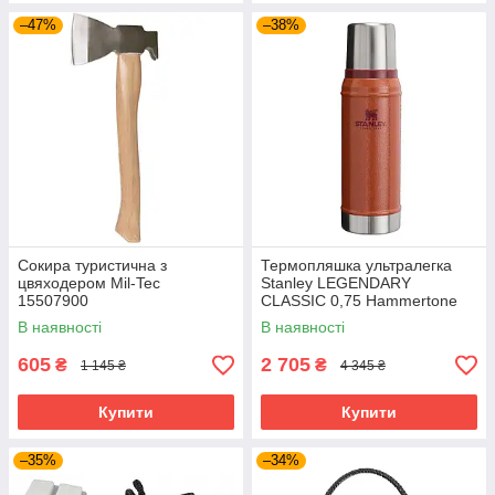
–47%
–38%
Сокира туристична з
Термопляшка ультралегка
цвяходером Mil-Tec
Stanley LEGENDARY
15507900
CLASSIC 0,75 Hammertone
Clay 10-01612-065
В наявності
В наявності
605
2 705
₴
₴
1 145 ₴
4 345 ₴
Купити
Купити
–35%
–34%