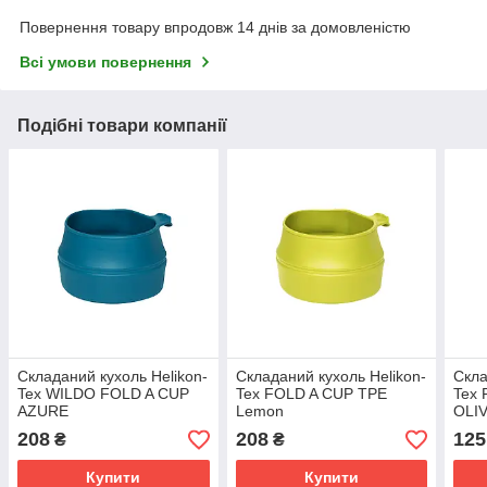
Повернення товару впродовж 14 днів за домовленістю
Всі умови повернення
Подібні товари компанії
Складаний кухоль Helikon-
Складаний кухоль Helikon-
Скла
Tex WILDO FOLD A CUP
Tex FOLD A CUP TPE
Tex
AZURE
Lemon
OLI
208
208
125
₴
₴
Купити
Купити