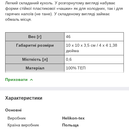
Легкий складаний кухоль. У розгорнутому вигляді набуває
форми стійкої пластикової «чашки» як для холодних, так і для
гарячих напоїв (не тане). У складеному вигляді займає
обмаль місця.
Вес [г]
46
Габаритні розміри
10 х 10 х 3,5 см / 4 х 4 1,38
дюйма
Місткість [л]
0,6
Матеріал
100% ТЕП
Приховати
Характеристики
Основні
Виробник
Helikon-tex
Країна виробник
Польща