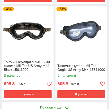
–33%
–33%
Тактичні окуляри зі змінними
склами Mil-Tec US Army M44
Тактичні окуляри Mil-Tec
Black 15611000
Gogle US Army M44 15611000
В наявності
В наявності
605
605
₴
₴
905 ₴
905 ₴
Купити
Купити
Показати ще