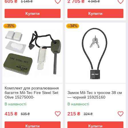
605
2 705
₴
₴
1 145 ₴
4 345 ₴
Купити
Купити
–35%
–34%
Комплект для розпалювання
багаття Mil-Tec Fire Steel Set
Замок Mil-Tec з тросом 38 см
Olive 15275000-
— чорний 15925160
В наявності
В наявності
415
215
₴
₴
635 ₴
324 ₴
Купити
Купити