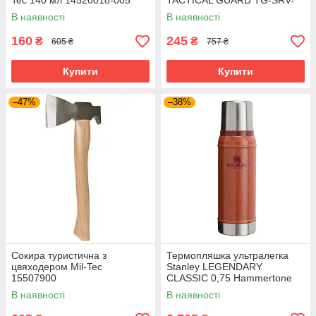
Tec 140 мл 14520018-005
TACTICAL GUARD TG-SRV-
MFKP-R SB сіро-чорний
В наявності
В наявності
160
245
₴
₴
605 ₴
757 ₴
Купити
Купити
–47%
–38%
Сокира туристична з
Термопляшка ультралегка
цвяходером Mil-Tec
Stanley LEGENDARY
15507900
CLASSIC 0,75 Hammertone
Clay 10-01612-065
В наявності
В наявності