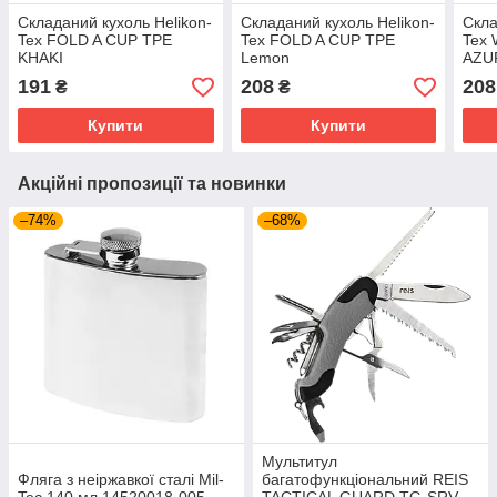
Складаний кухоль Helikon-
Складаний кухоль Helikon-
Скла
Tex FOLD A CUP TPE
Tex FOLD A CUP TPE
Tex
KHAKI
Lemon
AZU
191
208
208
₴
₴
Купити
Купити
Акційні пропозиції та новинки
–74%
–68%
Мультитул
Фляга з неіржавкої сталі Mil-
багатофункціональний REIS