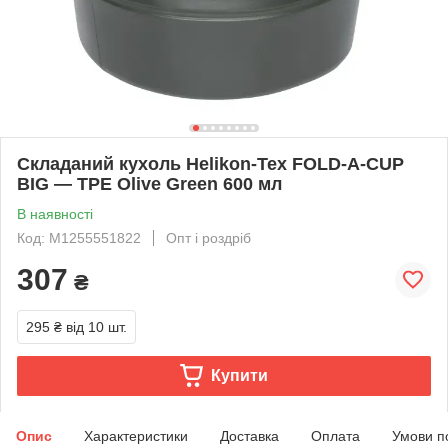
Складаний кухоль Helikon-Tex FOLD-A-CUP
BIG — TPE Olive Green 600 мл
В наявності
Код: M1255551822
Опт і роздріб
307
₴
295 ₴
від 10 шт.
Купити
Опис
Характеристики
Доставка
Оплата
Умови п