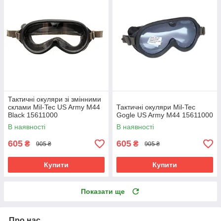
Тактичні окуляри зі змінними
склами Mil-Tec US Army M44
Тактичні окуляри Mil-Tec
Black 15611000
Gogle US Army M44 15611000
В наявності
В наявності
605
605
₴
₴
905 ₴
905 ₴
Купити
Купити
Показати ще
Про нас