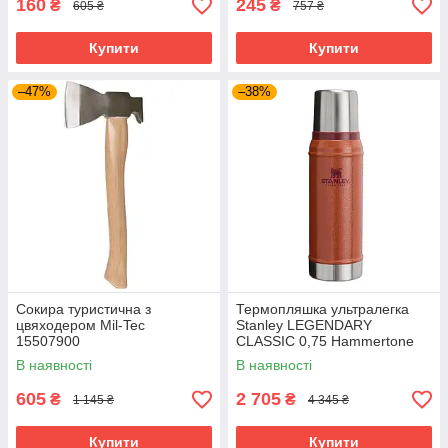
160
245
₴
₴
605 ₴
757 ₴
Купити
Купити
–47%
–38%
Сокира туристична з
Термопляшка ультралегка
цвяходером Mil-Tec
Stanley LEGENDARY
15507900
CLASSIC 0,75 Hammertone
Clay 10-01612-065
В наявності
В наявності
605
2 705
₴
₴
1 145 ₴
4 345 ₴
Купити
Купити