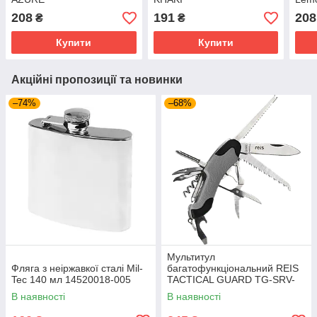
208
191
208
₴
₴
Купити
Купити
Акційні пропозиції та новинки
–74%
–68%
Мультитул
Фляга з неіржавкої сталі Mil-
багатофункціональний REIS
Tec 140 мл 14520018-005
TACTICAL GUARD TG-SRV-
MFKP-R SB сіро-чорний
В наявності
В наявності