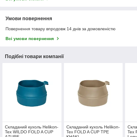
Умови повернення
Повернення товару впродовж 14 днів за домовленістю
Всі умови повернення
Подібні товари компанії
Складаний кухоль Helikon-
Складаний кухоль Helikon-
Скла
Tex WILDO FOLD A CUP
Tex FOLD A CUP TPE
Tex
AZURE
KHAKI
Lem