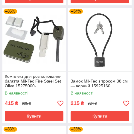
–35%
–34%
Комплект для розпалювання
багаття Mil-Tec Fire Steel Set
Замок Mil-Tec з тросом 38 см
Olive 15275000-
— чорний 15925160
В наявності
В наявності
415
215
₴
₴
635 ₴
324 ₴
Купити
Купити
–33%
–33%