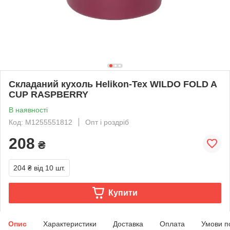
Складаний кухоль Helikon-Tex WILDO FOLD A
CUP RASPBERRY
В наявності
Код: M1255551812
Опт і роздріб
208
₴
204 ₴
від 10 шт.
Купити
Опис
Характеристики
Доставка
Оплата
Умови п