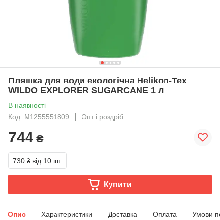
Пляшка для води екологічна Helikon-Tex
WILDO EXPLORER SUGARCANE 1 л
В наявності
Код: M1255551809
Опт і роздріб
744
₴
730 ₴
від 10 шт.
Купити
Опис
Характеристики
Доставка
Оплата
Умови п