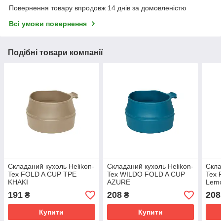
Повернення товару впродовж 14 днів за домовленістю
Всі умови повернення
Подібні товари компанії
Складаний кухоль Helikon-
Складаний кухоль Helikon-
Скла
Tex FOLD A CUP TPE
Tex WILDO FOLD A CUP
Tex
KHAKI
AZURE
Lem
191
208
208
₴
₴
Купити
Купити