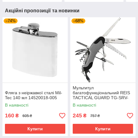
Акційні пропозиції та новинки
–74%
–68%
Мультитул
Фляга з неіржавкої сталі Mil-
багатофункціональний REIS
Tec 140 мл 14520018-005
TACTICAL GUARD TG-SRV-
MFKP-R SB сіро-чорний
В наявності
В наявності
160
245
₴
₴
605 ₴
757 ₴
Купити
Купити