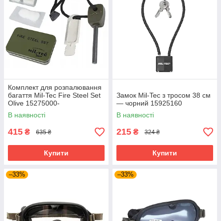
Комплект для розпалювання
багаття Mil-Tec Fire Steel Set
Замок Mil-Tec з тросом 38 см
Olive 15275000-
— чорний 15925160
В наявності
В наявності
415
215
₴
₴
635 ₴
324 ₴
Купити
Купити
–33%
–33%