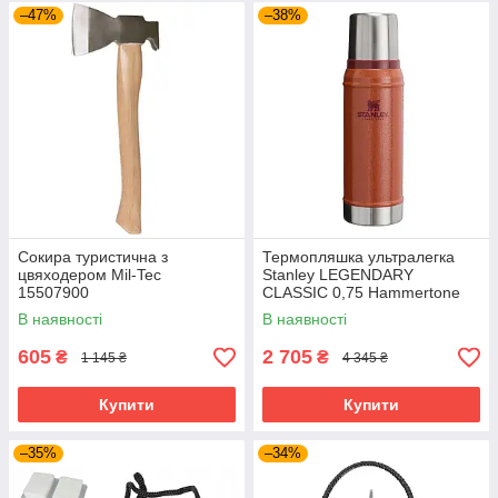
–47%
–38%
Сокира туристична з
Термопляшка ультралегка
цвяходером Mil-Tec
Stanley LEGENDARY
15507900
CLASSIC 0,75 Hammertone
Clay 10-01612-065
В наявності
В наявності
605
2 705
₴
₴
1 145 ₴
4 345 ₴
Купити
Купити
–35%
–34%