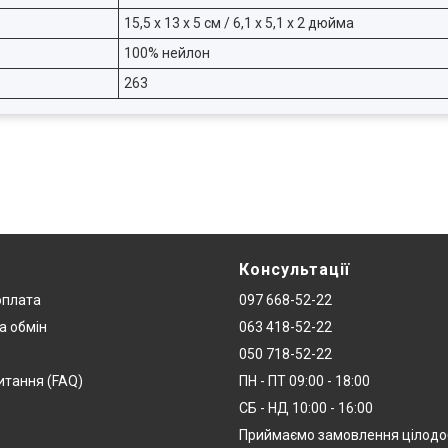
15,5 х 13 х 5 см / 6,1 х 5,1 х 2 дюйма
100% нейлон
263
Консультації
оплата
097 668-52-22
а обмін
063 418-52-22
050 718-52-22
итання (FAQ)
ПН - ПТ 09:00 - 18:00
СБ - НД 10:00 - 16:00
Приймаємо замовлення цілод