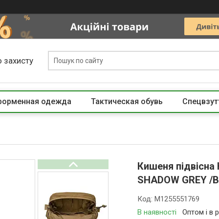
 захисту
 форменная одежда
Тактическая обувь
Спецвзут
Кишеня підвісна
SHADOW GREY /B
Код:
M1255551769
В наявності
Оптом і в 