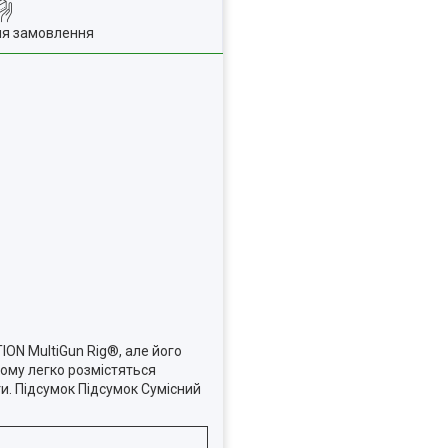
ля замовлення
ON MultiGun Rig®, але його
кому легко розмістяться
ти. Підсумок Підсумок Сумісний