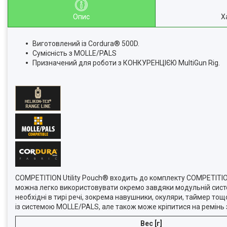
Опис
Х
Виготовлений із Cordura® 500D.
Сумісність з MOLLE/PALS
Призначений для роботи з КОНКУРЕНЦІЄЮ MultiGun Rig.
COMPETITION Utility Pouch® входить до комплекту COMPETITIO
можна легко використовувати окремо завдяки модульній систем
необхідні в тирі речі, зокрема навушники, окуляри, таймер тощ
із системою MOLLE/PALS, але також може кріпитися на ремінь
Вес [г]