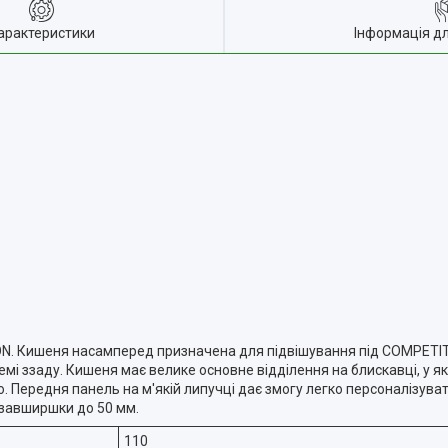
арактеристики
Інформація д
N. Кишеня насамперед призначена для підвішування під COMPETITI
і ззаду. Кишеня має велике основне відділення на блискавці, у я
о. Передня панель на м'якій липучці дає змогу легко персоналізува
 завширшки до 50 мм.
110