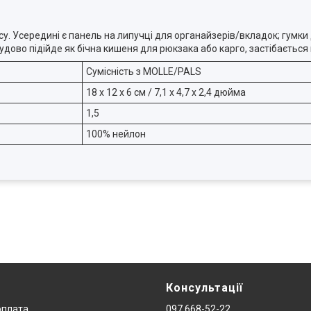
 Усередині є панель на липучці для органайзерів/вкладок; гумки 
удово підійде як бічна кишеня для рюкзака або карго, застібається
Сумісність з MOLLE/PALS
18 х 12 х 6 см / 7,1 х 4,7 х 2,4 дюйма
1,5
100% нейлон
Консультації
оплата
097 668-52-22