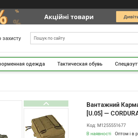
 захисту
 форменная одежда
Тактическая обувь
Спецвзут
Вантажний Карм
[U.05] — CORDUR
Код:
M1255551677
В наявності
Оптом і в 