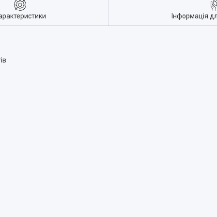
арактеристики
Інформація д
ів