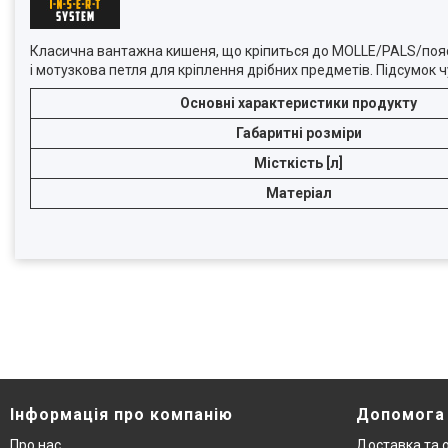
Класична вантажна кишеня, що кріпиться до MOLLE/PALS/поясу.
і мотузкова петля для кріплення дрібних предметів. Підсумок ч
Основні характеристики продукту
Габаритні розміри
Місткість [л]
Матеріал
Інформація про компанію
Допомога
Про нас
Доставка та 